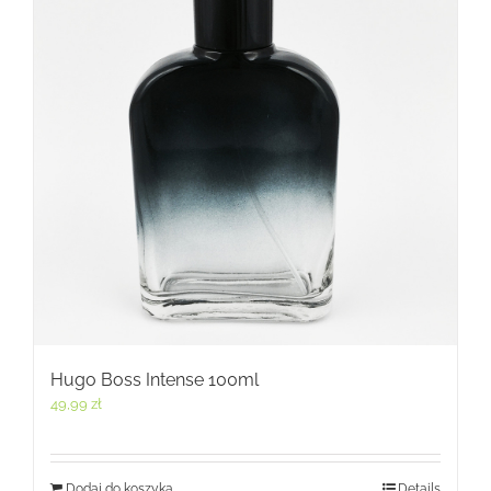
Hugo Boss Intense 100ml
49,99
zł
Dodaj do koszyka
Details