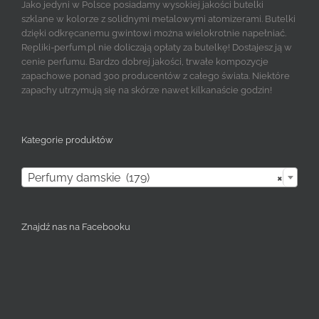
Jako jedyni w Polsce posiadamy wysokiej jakości butelki
szklane w kolorze z solidnymi metalowymi atomizerami. Butelki
dzięki odkręcanemu gwintowi można wielokrotnie napełniać.
Repliki-perfum.pl nie doliczają opłaty za butelkę! Dostajesz ją w
cenie perfumu. Bardzo dobrej jakości, trwałe kompozycje
zapachowe ponad 300 producentów z całego świata. Niektóre
zapachy utrzymują się na skórze nawet kilkanaście godzin!
Kategorie produktów

Perfumy damskie (179)
×
Znajdź nas na Facebooku