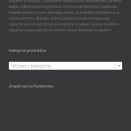
szklane w kolorze z solidnymi metalowymi atomizerami. Butelki
dzięki odkręcanemu gwintowi można wielokrotnie napełniać.
Repliki-perfum.pl nie doliczają opłaty za butelkę! Dostajesz ją w
cenie perfumu. Bardzo dobrej jakości, trwałe kompozycje
zapachowe ponad 300 producentów z całego świata. Niektóre
zapachy utrzymują się na skórze nawet kilkanaście godzin!
Kategorie produktów

Wybierz kategorię
Znajdź nas na Facebooku