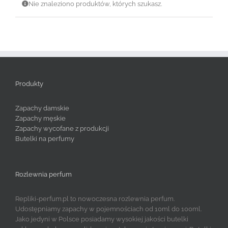
Nie znaleziono produktów, których szukasz.
Produkty
Zapachy damskie
Zapachy męskie
Zapachy wycofane z produkcji
Butelki na perfumy
Rozlewnia perfum
Repliki-perfum.pl to nowoczesna rozlewnia perfum.
Udostępniamy zapachy w pojemnościach od 10ml do 100ml.
Jako jedyni w Polsce posiadamy wysokiej jakości butelki