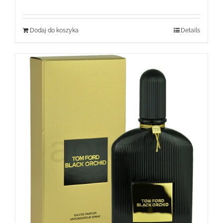
wynosiła:
wynosi:
199,99 zł.
69,99 zł.
Dodaj do koszyka
Details