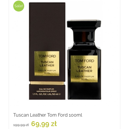
Sale!
Tuscan Leather Tom Ford 100ml
Pierwotna
Aktualna
69,99
zł
199,99
zł
cena
cena