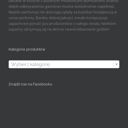
szklane w kolorze z solidnymi metalowymi atomizerami. Butelki
dzięki odkręcanemu gwintowi można wielokrotnie napełniać.
Repliki-perfum.pl nie doliczają opłaty za butelkę! Dostajesz ją w
cenie perfumu. Bardzo dobrej jakości, trwałe kompozycje
zapachowe ponad 300 producentów z całego świata. Niektóre
zapachy utrzymują się na skórze nawet kilkanaście godzin!
Kategorie produktów

Wybierz kategorię
Znajdź nas na Facebooku