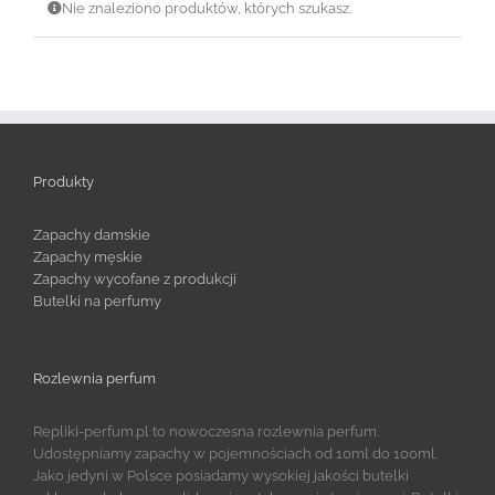
Nie znaleziono produktów, których szukasz.
Produkty
Zapachy damskie
Zapachy męskie
Zapachy wycofane z produkcji
Butelki na perfumy
Rozlewnia perfum
Repliki-perfum.pl to nowoczesna rozlewnia perfum.
Udostępniamy zapachy w pojemnościach od 10ml do 100ml.
Jako jedyni w Polsce posiadamy wysokiej jakości butelki