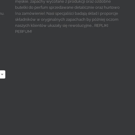
męskie, zapachy wycofane z produkcji oraz ozdobne
butelki do perfum sprzedawane detalicznie oraz hurtowo
mu.
(na zamówienie). Nasi specjaliści badają skład i proporcje
składników w oryginalnych zapachach by później oczom
naszych klientów ukazały się rewolucyjne... REPLIKI
PERFUM!
