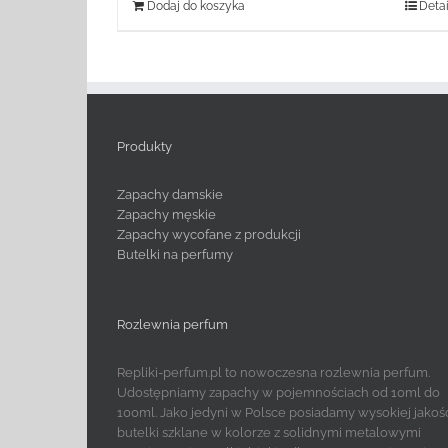
Dodaj do koszyka
Detai
Produkty
Zapachy damskie
Zapachy męskie
Zapachy wycofane z produkcji
Butelki na perfumy
Rozlewnia perfum
Repliki-perfum.pl to nowoczesna rozlewnia perfum.
Udostępniamy zapachy w pojemnościach od 10ml do
100ml. Jako jedyni w Polsce posiadamy wysokiej jakoś
butelki szklane w kolorze z solidnymi metalowymi