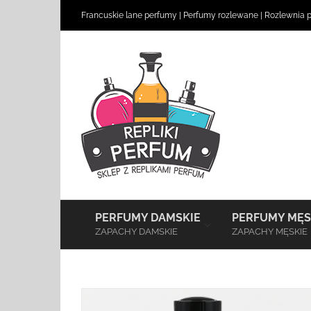
Skip
Francuskie lane perfumy
|
Perfumy rozlewane
|
Rozlewnia 
to
content
–
PERFUMY DAMSKIE
PERFUMY MĘS
ZAPACHY DAMSKIE
ZAPACHY MĘSKIE