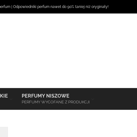
perfum
|
Odpowiedniki perfum
nawet do 90% taniej niż oryginały!
–
–
KIE
PERFUMY NISZOWE
PERFUMY WYCOFANE Z PRODUKCJI