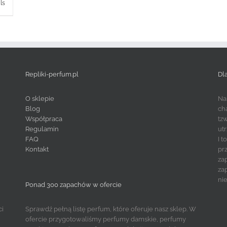
ls
Repliki-perfum.pl
Dl
O sklepie
Na
Blog
ch
Współpraca
tz
Regulamin
ut
FAQ
I 
Kontakt
pr
za
za
ni
Ponad 300 zapachów w ofercie
ci
Sprawdź pełną listę perfum, które oferuje nasz sklep. W
ofercie przygotowaliśmy perfumy damskie, perfumy