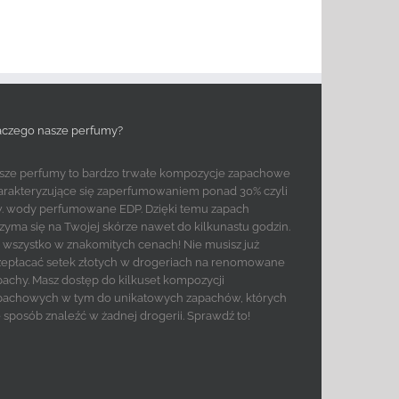
aczego nasze perfumy?
sze perfumy to bardzo trwałe kompozycje zapachowe
arakteryzujące się zaperfumowaniem ponad 30% czyli
w. wody perfumowane EDP. Dzięki temu zapach
rzyma się na Twojej skórze nawet do kilkunastu godzin.
to wszystko w znakomitych cenach! Nie musisz już
zepłacać setek złotych w drogeriach na renomowane
pachy. Masz dostęp do kilkuset kompozycji
pachowych w tym do unikatowych zapachów, których
e sposób znaleźć w żadnej drogerii. Sprawdź to!