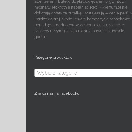
atomizerami. Butelki dzięki odkręcanemu gwintowi
można wielokrotnie napełniać. Repliki-perfum.pl nie
doliczają opłaty za butelkę! Dostajesz ją w cenie perfu
Bardzo dobrej jakości, trwałe kompozycje zapachowe
ponad 300 producentów z całego świata. Niektóre
zapachy utrzymują się na skórze nawet kilkanaście
godzin!
Kategorie produktów
Wybierz kategorię
Znajdź nas na Facebooku