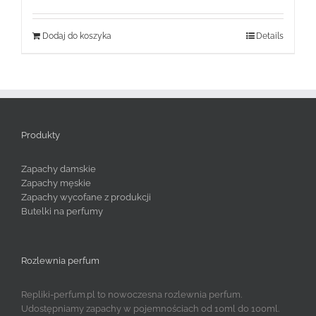
Dodaj do koszyka
Details
Produkty
Zapachy damskie
Zapachy męskie
Zapachy wycofane z produkcji
Butelki na perfumy
Rozlewnia perfum
Repliki-perfum.pl to nowoczesna rozlewnia perfum.
Udostępniamy zapachy w pojemnościach od 10ml do 100ml.