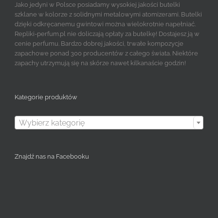
Jako jedyni w Polsce posiadamy wysokiej jakości butelki
szklane w kolorze z solidnymi metalowymi atomizerami. Butelki
dzięki odkręcanemu gwintowi można wielokrotnie napełniać.
Repliki-perfum.pl nie doliczają opłaty za butelkę! Dostajesz ją w
cenie perfumu. Bardzo dobrej jakości, trwałe kompozycje
zapachowe ponad 300 producentów z całego świata. Niektóre
zapachy utrzymują się na skórze nawet kilkanaście godzin!
Kategorie produktów

Wybierz kategorię
Znajdź nas na Facebooku