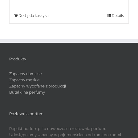
Dodaj do koszyka
Details
Produkty
Zapachy damskie
Zapachy męskie
Zapachy wycofane z produkcji
Butelki na perfumy
Rozlewnia perfum
Repliki-perfum.pl to nowoczesna rozlewnia perfum.
Udostępniamy zapachy w pojemnościach od 10ml do 100ml.