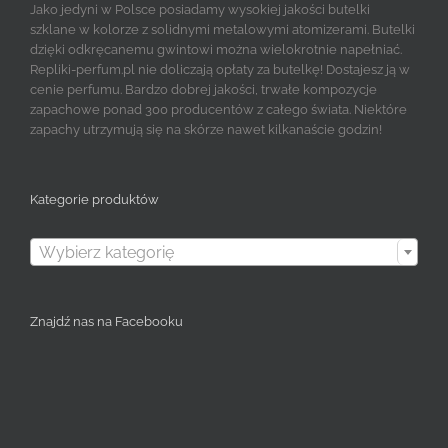
Jako jedyni w Polsce posiadamy wysokiej jakości butelki
szklane w kolorze z solidnymi metalowymi atomizerami. Butelki
dzięki odkręcanemu gwintowi można wielokrotnie napełniać.
Repliki-perfum.pl nie doliczają opłaty za butelkę! Dostajesz ją w
cenie perfumu. Bardzo dobrej jakości, trwałe kompozycje
zapachowe ponad 300 producentów z całego świata. Niektóre
zapachy utrzymują się na skórze nawet kilkanaście godzin!
Kategorie produktów

Wybierz kategorię
Znajdź nas na Facebooku