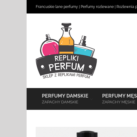
Skip
Francuskie lane perfumy
|
Perfumy rozlewane
|
Rozlewnia 
to
content
–
PERFUMY DAMSKIE
PERFUMY MĘS
ZAPACHY DAMSKIE
ZAPACHY MĘSKIE