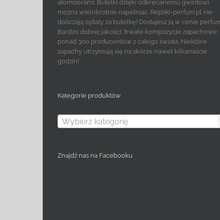
atomizerami. Butelki dzięki odkręcanemu gwintowi
można wielokrotnie napełniać. Repliki-perfum.pl nie
doliczają opłaty za butelkę! Dostajesz ją w cenie perfu
Bardzo dobrej jakości, trwałe kompozycje zapachowe
ponad 300 producentów z całego świata. Niektóre
zapachy utrzymują się na skórze nawet kilkanaście
godzin!
Kategorie produktów
Wybierz kategorię
Znajdź nas na Facebooku