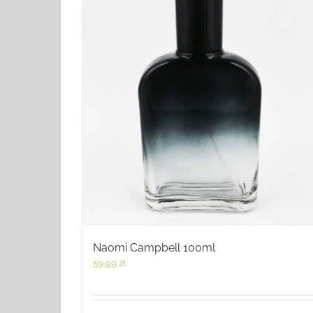
Naomi Campbell 100ml
59,99
zł