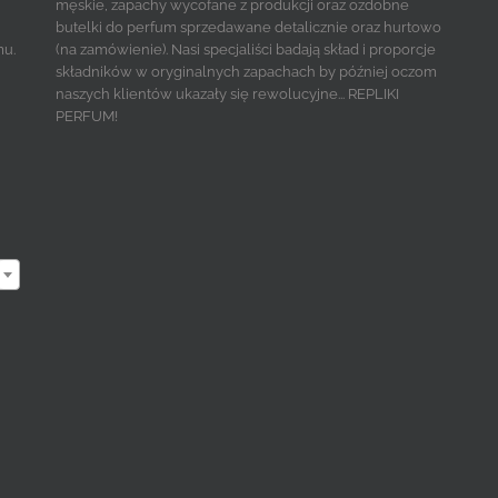
męskie, zapachy wycofane z produkcji oraz ozdobne
butelki do perfum sprzedawane detalicznie oraz hurtowo
mu.
(na zamówienie). Nasi specjaliści badają skład i proporcje
składników w oryginalnych zapachach by później oczom
naszych klientów ukazały się rewolucyjne... REPLIKI
PERFUM!
