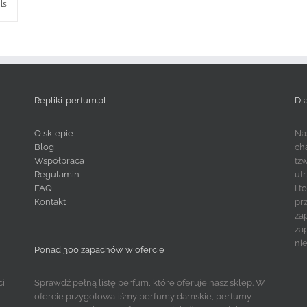
ls
Repliki-perfum.pl
Dl
O sklepie
Na
Blog
ch
Współpraca
tz
Regulamin
ut
FAQ
I 
Kontakt
pr
za
za
ni
Ponad 300 zapachów w ofercie
ci
Sprawdź pełną listę perfum, które oferuje nasz sklep. W
ofercie przygotowaliśmy perfumy damskie, perfumy