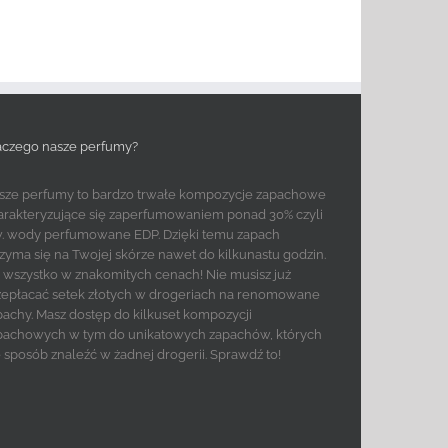
aczego nasze perfumy?
sze perfumy to bardzo trwałe kompozycje zapachowe
arakteryzujące się zaperfumowaniem ponad 30% czyli
w. wody perfumowane EDP. Dzięki temu zapach
rzyma się na Twojej skórze nawet do kilkunastu godzin.
to wszystko w znakomitych cenach! Nie musisz już
zepłacać setek złotych w drogeriach na renomowane
pachy. Masz dostęp do kilkuset kompozycji
pachowych w tym do unikatowych zapachów, których
e sposób znaleźć w żadnej drogerii. Sprawdź to!