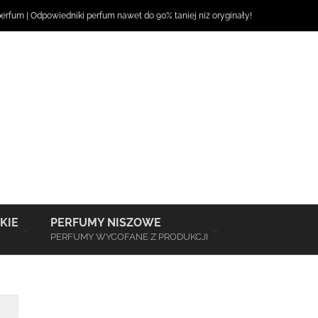
perfum
|
Odpowiedniki perfum
nawet do 90% taniej niż oryginały!
–
–
KIE
PERFUMY NISZOWE
PERFUMY WYCOFANE Z PRODUKCJI