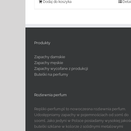
Dodaj do koszyka
Detai
Produkty
Zapachy damskie
Zapachy męskie
Zapachy wycofane z produkcji
Butelki na perfumy
Rozlewnia perfum
Repliki-perfum.pl to nowoczesna rozlewnia perfum.
Udostępniamy zapachy w pojemnościach od 10ml do
100ml. Jako jedyni w Polsce posiadamy wysokiej jakoś
butelki szklane w kolorze z solidnymi metalowymi