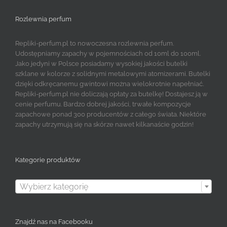
Rozlewnia perfum
Repliki-perfum.pl to nowoczesna rozlewnia perfum.
Udostępniamy zapachy w pojemnościach od 10ml do 100ml.
Jako jedyni w Polsce posiadamy wysokiej jakości butelki
szklane w kolorze z solidnymi metalowymi atomizerami. Butelki
dzięki odkręcanemu gwintowi można wielokrotnie napełniać.
Repliki-perfum.pl nie doliczają opłaty za butelkę! Dostajesz ją w
cenie perfumu. Bardzo dobrej jakości, trwałe kompozycje
zapachowe ponad 300 producentów z całego świata. Niektóre
zapachy utrzymują się na skórze nawet kilkanaście godzin!
Kategorie produktów

Wybierz kategorię
Znajdź nas na Facebooku