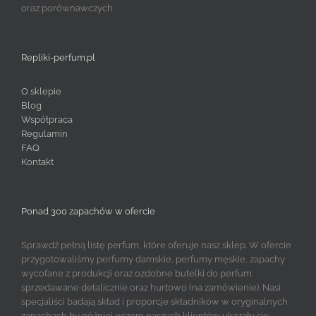
oraz porównawczych.
Repliki-perfum.pl
O sklepie
Blog
Współpraca
Regulamin
FAQ
Kontakt
Ponad 300 zapachów w ofercie
Sprawdź pełną listę perfum, które oferuje nasz sklep. W ofercie
przygotowaliśmy perfumy damskie, perfumy męskie, zapachy
wycofane z produkcji oraz ozdobne butelki do perfum
sprzedawane detalicznie oraz hurtowo (na zamówienie). Nasi
specjaliści badają skład i proporcje składników w oryginalnych
zapachach by później oczom naszych klientów ukazały się