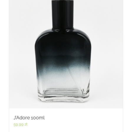
J’Adore 100ml
59,99
zł