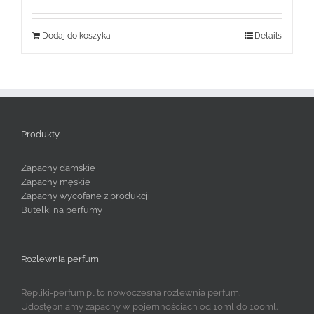
Dodaj do koszyka
Details
Produkty
Zapachy damskie
Zapachy męskie
Zapachy wycofane z produkcji
Butelki na perfumy
Rozlewnia perfum
Repliki-perfum.pl to nowoczesna rozlewnia perfum.
Udostępniamy zapachy w pojemnościach od 10ml do 100ml.