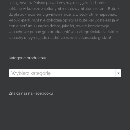
Jako jedyni w Polsce posiadamy wysokiej jakości butelki
szklane w kolorze z solidnymi metalowymi atomizerami. Butelki
dzięki odkręcanemu gwintowi można wielokrotnie napełniać.
Repliki-perfum.pl nie doliczają opłaty za butelkę! Dostajesz ją w
cenie perfumu. Bardzo dobrej jakości, trwałe kompozycje
zapachowe ponad 300 producentów z całego świata. Niektóre
zapachy utrzymują się na skórze nawet kilkanaście godzin!
Kategorie produktów

Wybierz kategorię
Znajdź nas na Facebooku