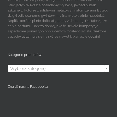
Jako jedyni w Polsce posiadamy wysokiej jakości butelki
szklane w kolorze z solidnymi metalowymi atomizerami. Butelki
dzięki odkręcanemu gwintowi można wielokrotnie napełniać.
Repliki-perfum.pl nie doliczają opłaty za butelkę! Dostajesz ją w
cenie perfumu. Bardzo dobrej jakości, trwałe kompozycje
zapachowe ponad 300 producentów z całego świata. Niektóre
zapachy utrzymują się na skórze nawet kilkanaście godzin!
Kategorie produktów

Wybierz kategorię
Znajdź nas na Facebooku