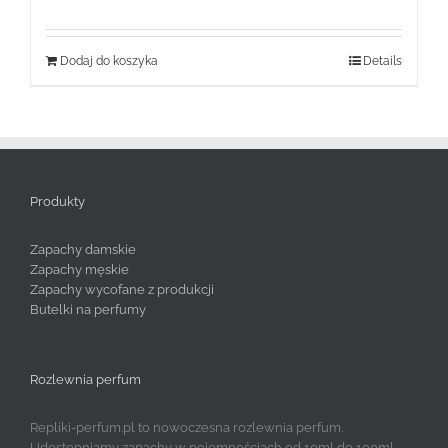
Oceniono
wynosiła:
wynosi:
5.00
na 5
59,99 zł.
49,99 zł.
Dodaj do koszyka
Details
Produkty
Zapachy damskie
Zapachy męskie
Zapachy wycofane z produkcji
Butelki na perfumy
Rozlewnia perfum
Repliki-perfum.pl to nowoczesna rozlewnia perfum.
Udostępniamy zapachy w pojemnościach od 10ml do 100ml.