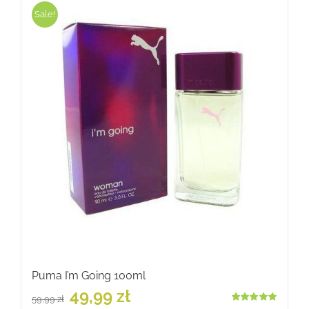
Sale!
Puma I’m Going 100ml
Pierwotna
Aktualna
49,99
zł
59,99
zł
cena
cena