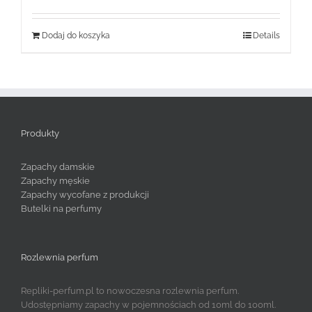
Dodaj do koszyka
Details
Produkty
Zapachy damskie
Zapachy męskie
Zapachy wycofane z produkcji
Butelki na perfumy
Rozlewnia perfum
Repliki-perfum.pl to nowoczesna rozlewnia perfum.
Udostępniamy zapachy w pojemnościach od 10ml do 100ml.