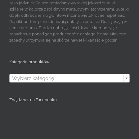
Jako jedyni w Polsce posiadamy wysokiej jakości butelki
szklane w kolorze z solidnymi metalowymi atomizerami. Butelki
dzięki odkręcanemu gwintowi można wielokrotnie napełniać.
Repliki-perfum.pl nie doliczają opłaty za butelkę! Dostajesz ją w
cenie perfumu. Bardzo dobrej jakości, trwałe kompozycje
zapachowe ponad 300 producentów z całego świata. Niektóre
zapachy utrzymują się na skórze nawet kilkanaście godzin!
Kategorie produktów

Wybierz kategorię
Znajdź nas na Facebooku