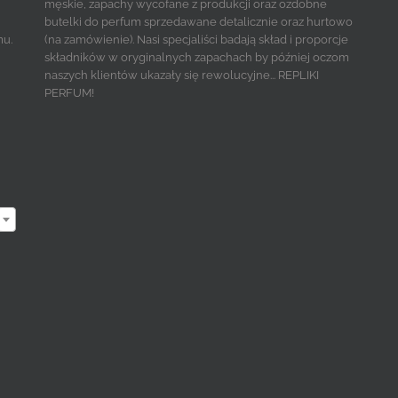
męskie, zapachy wycofane z produkcji oraz ozdobne
butelki do perfum sprzedawane detalicznie oraz hurtowo
mu.
(na zamówienie). Nasi specjaliści badają skład i proporcje
składników w oryginalnych zapachach by później oczom
naszych klientów ukazały się rewolucyjne... REPLIKI
PERFUM!
