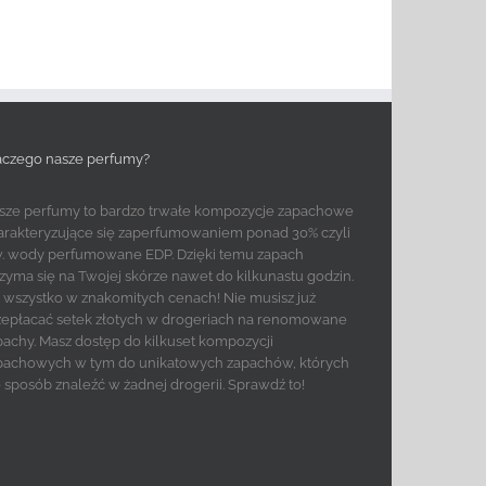
aczego nasze perfumy?
sze perfumy to bardzo trwałe kompozycje zapachowe
arakteryzujące się zaperfumowaniem ponad 30% czyli
w. wody perfumowane EDP. Dzięki temu zapach
rzyma się na Twojej skórze nawet do kilkunastu godzin.
to wszystko w znakomitych cenach! Nie musisz już
zepłacać setek złotych w drogeriach na renomowane
pachy. Masz dostęp do kilkuset kompozycji
pachowych w tym do unikatowych zapachów, których
e sposób znaleźć w żadnej drogerii. Sprawdź to!