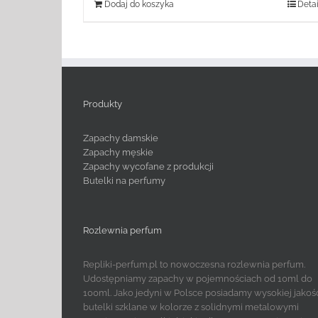
Dodaj do koszyka
Detai
Produkty
Zapachy damskie
Zapachy męskie
Zapachy wycofane z produkcji
Butelki na perfumy
Rozlewnia perfum
Repliki-perfum.pl to nowoczesna rozlewnia perfum.
Udostępniamy zapachy w pojemnościach od 10ml do
100ml. Jako jedyni w Polsce posiadamy wysokiej jakoś
butelki szklane w kolorze z solidnymi metalowymi