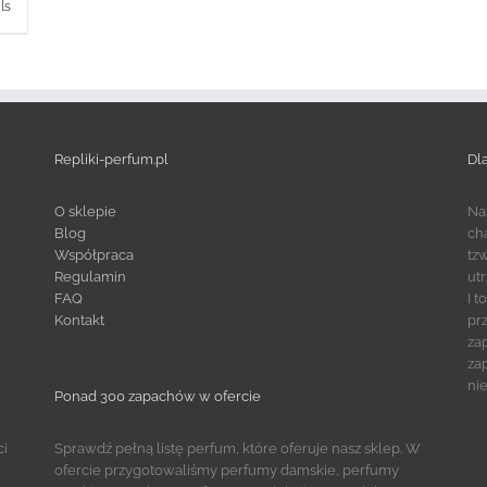
ls
Repliki-perfum.pl
Dl
O sklepie
Na
Blog
ch
Współpraca
tz
Regulamin
ut
FAQ
I 
Kontakt
pr
za
za
ni
Ponad 300 zapachów w ofercie
ci
Sprawdź pełną listę perfum, które oferuje nasz sklep. W
ofercie przygotowaliśmy perfumy damskie, perfumy