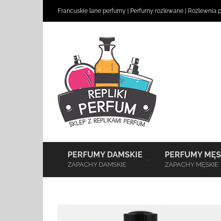
Skip
Francuskie lane perfumy
|
Perfumy rozlewane
|
Rozlewnia 
to
content
–
PERFUMY DAMSKIE
PERFUMY MĘS
ZAPACHY DAMSKIE
ZAPACHY MĘSKIE