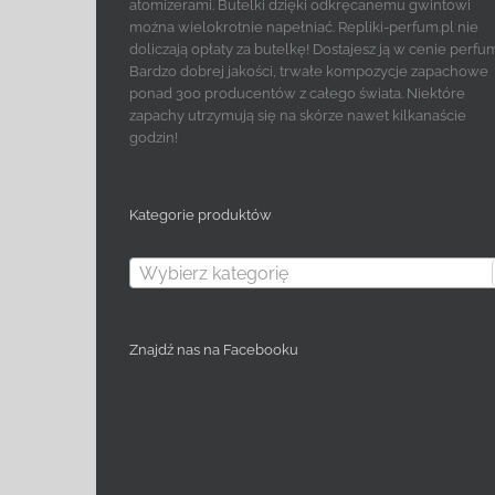
atomizerami. Butelki dzięki odkręcanemu gwintowi
można wielokrotnie napełniać. Repliki-perfum.pl nie
doliczają opłaty za butelkę! Dostajesz ją w cenie perfu
Bardzo dobrej jakości, trwałe kompozycje zapachowe
ponad 300 producentów z całego świata. Niektóre
zapachy utrzymują się na skórze nawet kilkanaście
godzin!
Kategorie produktów
Wybierz kategorię
Znajdź nas na Facebooku