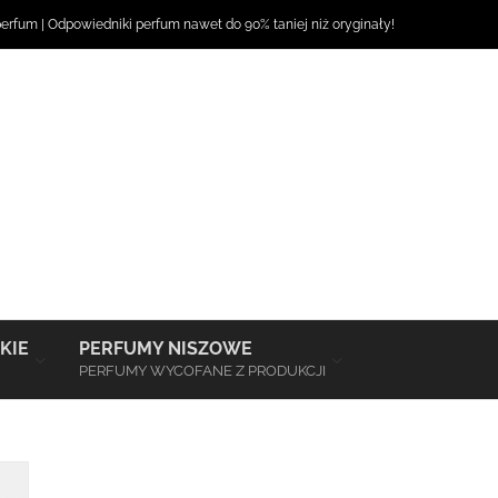
perfum
|
Odpowiedniki perfum
nawet do 90% taniej niż oryginały!
–
–
KIE
PERFUMY NISZOWE
PERFUMY WYCOFANE Z PRODUKCJI