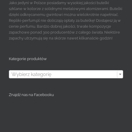
Jako jedyni w Polsce posiadamy wysokiej jakości butelki
szklane w kolorze z solidnymi metalowymi atomizerami. Butelki
dzięki odkręcanemu gwintowi można wielokrotnie napełniać.
Repliki-perfum.pl nie doliczają opłaty za butelkę! Dostajesz ją w
cenie perfumu. Bardzo dobrej jakości, trwałe kompozycje
zapachowe ponad 300 producentów z całego świata. Niektóre
zapachy utrzymują się na skórze nawet kilkanaście godzin!
Kategorie produktów

Wybierz kategorię
Znajdź nas na Facebooku