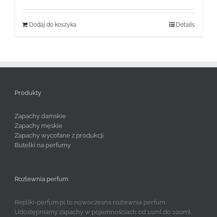
Dodaj do koszyka
Details
Produkty
Zapachy damskie
Zapachy męskie
Zapachy wycofane z produkcji
Butelki na perfumy
Rozlewnia perfum
Repliki-perfum.pl to nowoczesna rozlewnia perfum.
Udostępniamy zapachy w pojemnościach od 10ml do 100ml.