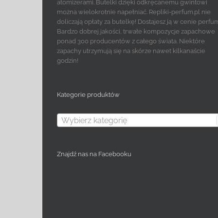
atomizerami. Butelki dzięki odkręcanemu gwintowi
można wielokrotnie napełniać. Repliki-perfum.pl nie
doliczają opłaty za butelkę! Dostajesz ją w cenie perfu
Bardzo dobrej jakości, trwałe kompozycje zapachowe
ponad 300 producentów z całego świata. Niektóre
zapachy utrzymują się na skórze nawet kilkanaście
godzin!
Kategorie produktów
Wybierz kategorię
Znajdź nas na Facebooku