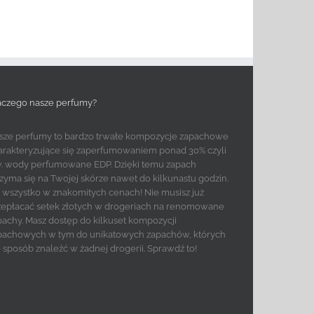
aczego nasze perfumy?
sze perfumy to bardzo trwałe kompozycje zapachowe
arakteryzujące się zaperfumowaniem ponad 30% czyli
w. wody perfumowane EDP. Dzięki temu zapach
rzyma się na Twojej skórze nawet do kilkunastu godzin.
to wszystko w znakomitych cenach! Nie musisz już
zepłacać setek złotych w drogeriach na renomowane
pachy. Masz dostęp do kilkuset kompozycji
pachowych w tym do unikatowych zapachów, których
e sposób znaleźć w żadnej drogerii. Sprawdź to!