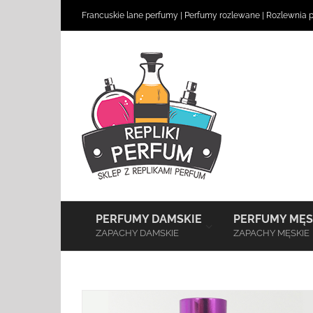
Skip
Francuskie lane perfumy
|
Perfumy rozlewane
|
Rozlewnia 
to
content
–
PERFUMY DAMSKIE
PERFUMY MĘS
ZAPACHY DAMSKIE
ZAPACHY MĘSKIE