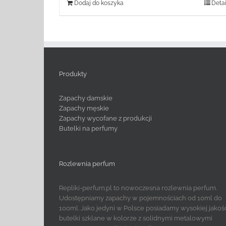
Dodaj do koszyka
Detai
Produkty
Zapachy damskie
Zapachy męskie
Zapachy wycofane z produkcji
Butelki na perfumy
Rozlewnia perfum
Repliki-perfum.pl to nowoczesna rozlewnia perfum.
Udostępniamy zapachy w pojemnościach od 10ml do
100ml. Jako jedyni w Polsce posiadamy wysokiej jakoś
butelki szklane w kolorze z solidnymi metalowymi