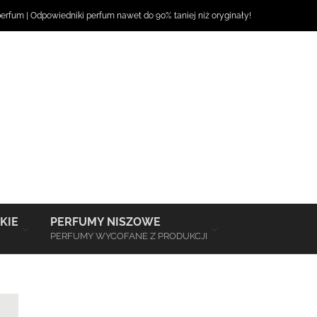
perfum
|
Odpowiedniki perfum
nawet do 90% taniej niż oryginały!
–
–
KIE
PERFUMY NISZOWE
PERFUMY WYCOFANE Z PRODUKCJI