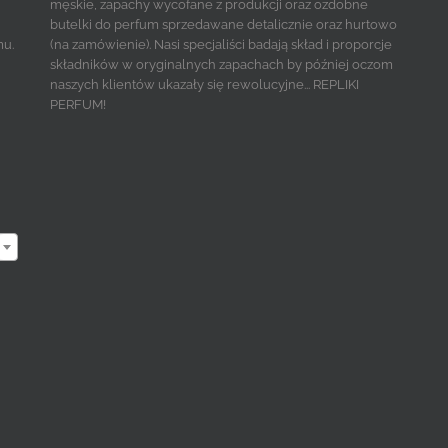
męskie, zapachy wycofane z produkcji oraz ozdobne
butelki do perfum sprzedawane detalicznie oraz hurtowo
mu.
(na zamówienie). Nasi specjaliści badają skład i proporcje
składników w oryginalnych zapachach by później oczom
naszych klientów ukazały się rewolucyjne... REPLIKI
PERFUM!
