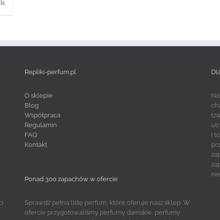
ls
Repliki-perfum.pl
Dl
O sklepie
Na
Blog
ch
Współpraca
tz
Regulamin
ut
FAQ
I 
Kontakt
pr
za
za
ni
Ponad 300 zapachów w ofercie
ci
Sprawdź pełną listę perfum, które oferuje nasz sklep. W
ofercie przygotowaliśmy perfumy damskie, perfumy