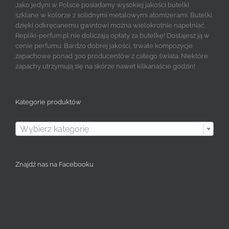
Jako jedyni w Polsce posiadamy wysokiej jakości butelki
szklane w kolorze z solidnymi metalowymi atomizerami. Butelki
dzięki odkręcanemu gwintowi można wielokrotnie napełniać.
Repliki-perfum.pl nie doliczają opłaty za butelkę! Dostajesz ją w
cenie perfumu. Bardzo dobrej jakości, trwałe kompozycje
zapachowe ponad 300 producentów z całego świata. Niektóre
zapachy utrzymują się na skórze nawet kilkanaście godzin!
Kategorie produktów

Wybierz kategorię
Znajdź nas na Facebooku