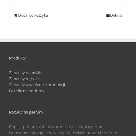
Dodaj do koszyka
Details
Produkty
Zapachy damskie
Zapachy męskie
Zapachy wycofane z produkcji
Butelki na perfumy
Rozlewnia perfum
Repliki-perfum.pl to nowoczesna rozlewnia perfum.
Udostępniamy zapachy w pojemnościach od 10ml do 100ml.