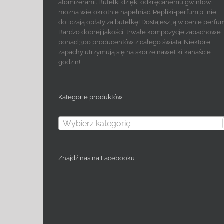
atomizerami. Butelki dzięki odkręcanemu gwintowi
można wielokrotnie napełniać. Repliki-perfum.pl nie
doliczają opłaty za butelkę! Dostajesz ją w cenie perfu
Bardzo dobrej jakości, trwałe kompozycje zapachowe
ponad 300 producentów z całego świata. Niektóre
zapachy utrzymują się na skórze nawet kilkanaście
godzin!
Kategorie produktów
Wybierz kategorię
Znajdź nas na Facebooku