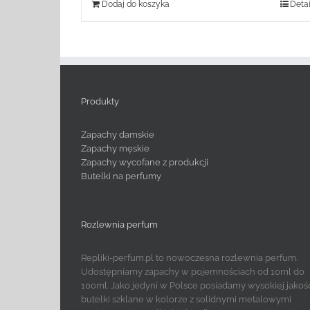
Dodaj do koszyka
Detai
Produkty
Zapachy damskie
Zapachy męskie
Zapachy wycofane z produkcji
Butelki na perfumy
Rozlewnia perfum
Repliki-perfum.pl to nowoczesna rozlewnia perfum.
Udostępniamy zapachy w pojemnościach od 10ml do
100ml. Jako jedyni w Polsce posiadamy wysokiej jakoś
butelki szklane w kolorze z solidnymi metalowymi