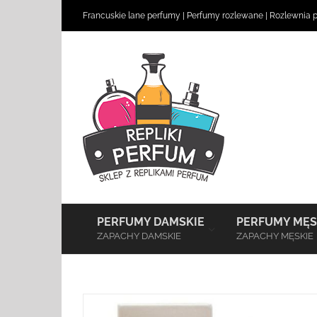
Skip
Francuskie lane perfumy
|
Perfumy rozlewane
|
Rozlewnia 
to
content
–
PERFUMY DAMSKIE
PERFUMY MĘS
ZAPACHY DAMSKIE
ZAPACHY MĘSKIE