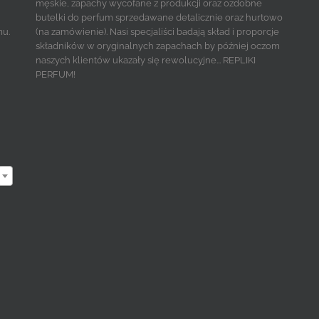
męskie, zapachy wycofane z produkcji oraz ozdobne
butelki do perfum sprzedawane detalicznie oraz hurtowo
mu.
(na zamówienie). Nasi specjaliści badają skład i proporcje
składników w oryginalnych zapachach by później oczom
naszych klientów ukazały się rewolucyjne... REPLIKI
PERFUM!
