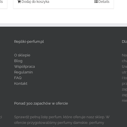
ls
Dodaj do koszyka
Details
Repliki-perfum.pl
Dl
O sklepie
Na
Blog
ch
Współpraca
tz
Regulamin
ut
FAQ
I 
Kontakt
pr
za
za
ni
Ponad 300 zapachów w ofercie
ci
Sprawdź pełną listę perfum, które oferuje nasz sklep. W
ofercie przygotowaliśmy perfumy damskie, perfumy