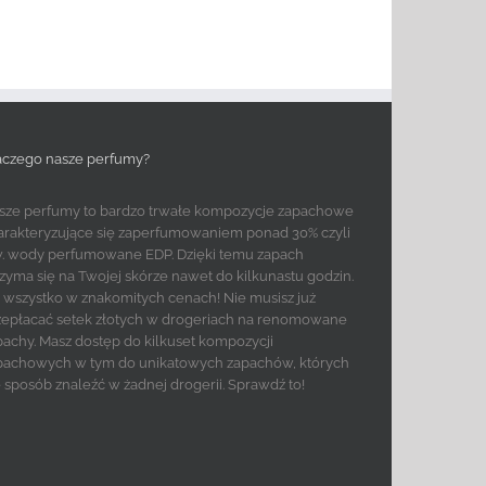
aczego nasze perfumy?
sze perfumy to bardzo trwałe kompozycje zapachowe
arakteryzujące się zaperfumowaniem ponad 30% czyli
w. wody perfumowane EDP. Dzięki temu zapach
rzyma się na Twojej skórze nawet do kilkunastu godzin.
to wszystko w znakomitych cenach! Nie musisz już
zepłacać setek złotych w drogeriach na renomowane
pachy. Masz dostęp do kilkuset kompozycji
pachowych w tym do unikatowych zapachów, których
e sposób znaleźć w żadnej drogerii. Sprawdź to!