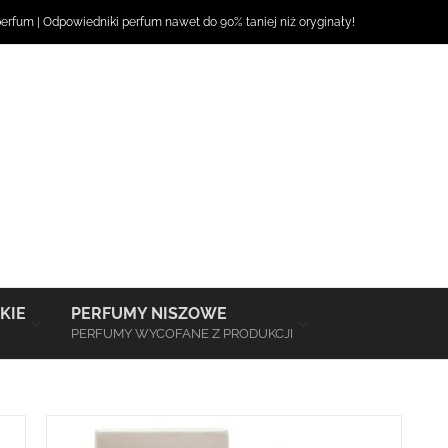
perfum
|
Odpowiedniki perfum
nawet do 90% taniej niż oryginały!
–
–
KIE
PERFUMY NISZOWE
PERFUMY WYCOFANE Z PRODUKCJI