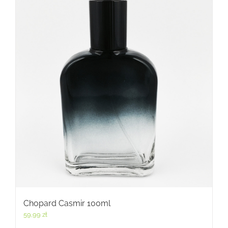
Chopard Casmir 100ml
59,99
zł