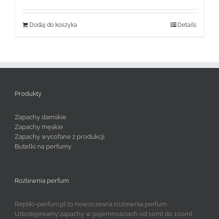
Dodaj do koszyka
Details
Produkty
Zapachy damskie
Zapachy męskie
Zapachy wycofane z produkcji
Butelki na perfumy
Rozlewnia perfum
Repliki-perfum.pl to nowoczesna rozlewnia perfum.
Udostępniamy zapachy w pojemnościach od 10ml do 100ml.