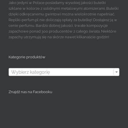
Jako jedyni w Polsce posiadamy wysokiej jakości butelki
szklane w kolorze z solidnymi metalowymi atomizerami. Butelki
dzięki odkręcanemu gwintowi można wielokrotnie napełniać.
Repliki-perfum.pl nie doliczają opłaty za butelkę! Dostajesz ją w
cenie perfumu. Bardzo dobrej jakości, trwałe kompozycje
zapachowe ponad 300 producentów z całego świata. Niektóre
zapachy utrzymują się na skórze nawet kilkanaście godzin!
Kategorie produktów

Wybierz kategorię
Znajdź nas na Facebooku