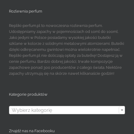
Rozlewnia perfum
Repliki-perfum.pl to nowoczesna rozlewnia perfum.
Udostępniamy zapachy w pojemnościach od 10ml do 100ml.
Jako jedyni w Polsce posiadamy wysokiej jakości butelki
szklane w kolorze z solidnymi metalowymi atomizerami. Butelki
dzięki odkręcanemu gwintowi można wielokrotnie napełniać.
Repliki-perfum.pl nie doliczają opłaty za butelkę! Dostajesz ją w
cenie perfumu. Bardzo dobrej jakości, trwałe kompozycje
zapachowe ponad 300 producentów z całego świata. Niektóre
zapachy utrzymują się na skórze nawet kilkanaście godzin!
Kategorie produktów

Wybierz kategorię
Znajdź nas na Facebooku