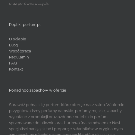
oraz porównawczych.
Repliki-perfum.pl
O sklepie
Blog
Współpraca
Regulamin
FAQ
Kontakt
Ponad 300 zapachów w ofercie
Sprawdź pełną listę perfum, które oferuje nasz sklep. W ofercie
przygotowaliśmy perfumy damskie, perfumy męskie, zapachy
wycofane z produkcji oraz ozdobne butelki do perfum
sprzedawane detalicznie oraz hurtowo (na zamówienie). Nasi
specjaliści badają skład i proporcje składników w oryginalnych
zapachach by później oczom naszych klientów ukazały się