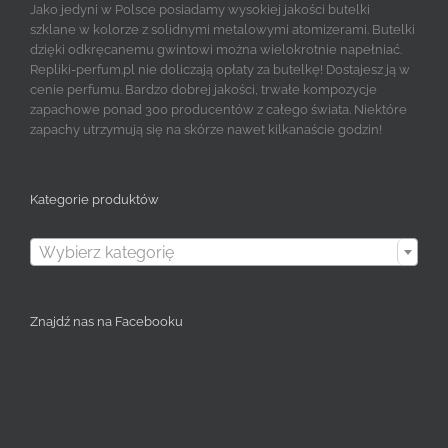
Jako jedyni w Polsce posiadamy wysokiej jakości butelki
szklane w kolorze z solidnymi metalowymi atomizerami. Butelki
dzięki odkręcanemu gwintowi można wielokrotnie napełniać.
Repliki-perfum.pl nie doliczają opłaty za butelkę! Dostajesz ją w
cenie perfumu. Bardzo dobrej jakości, trwałe kompozycje
zapachowe ponad 300 producentów z całego świata. Niektóre
zapachy utrzymują się na skórze nawet kilkanaście godzin!
Kategorie produktów

Wybierz kategorię
Znajdź nas na Facebooku