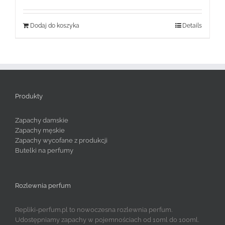
Dodaj do koszyka
Details
Produkty
Zapachy damskie
Zapachy męskie
Zapachy wycofane z produkcji
Butelki na perfumy
Rozlewnia perfum
Repliki-perfum.pl to nowoczesna rozlewnia perfum.
Udostępniamy zapachy w pojemnościach od 10ml do 100ml.