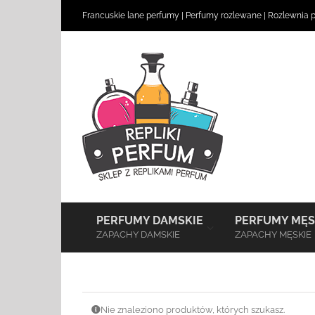
Skip
Francuskie lane perfumy
|
Perfumy rozlewane
|
Rozlewnia 
to
content
–
PERFUMY DAMSKIE
PERFUMY MĘS
ZAPACHY DAMSKIE
ZAPACHY MĘSKIE
Nie znaleziono produktów, których szukasz.