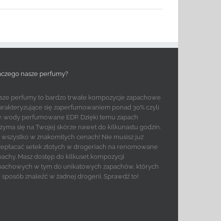
aczego nasze perfumy?
sze perfumy to bardzo trwałe kompozycje zapachowe
arakteryzujące się zaperfumowaniem ponad 30% czyli
w. wody perfumowane EDP. Dzięki temu zapach
rzyma się na Twojej skórze nawet do kilkunastu godzin.
to wszystko w znakomitych cenach! Nie musisz już
zepłacać setek złotych w drogeriach na renomowane
pachy. Masz dostęp do kilkuset kompozycji
pachowych w tym do unikatowych zapachów, których
e sposób znaleźć w żadnej drogerii. Sprawdź to!