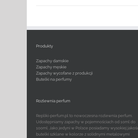
Produkty
Zapachy damskie
Zapachy męskie
Zapachy wycofane z produkcji
Butelki na perfumy
Rozlewnia perfum
Repliki-perfum.pl to nowoczesna rozlewnia perfum.
Udostępniamy zapachy w pojemnościach od 10ml do
100ml. Jako jedyni w Polsce posiadamy wysokiej jakoś
butelki szklane w kolorze z solidnymi metalowymi