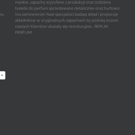
męskie, zapachy wycofane z produkcji oraz ozdobne
butelki do perfum sprzedawane detalicznie oraz hurtowo
mu.
(na zamówienie). Nasi specjaliści badają skład i proporcje
składników w oryginalnych zapachach by później oczom
naszych klientów ukazały się rewolucyjne... REPLIKI
PERFUM!
