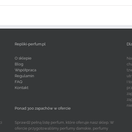
Repliki-perfum.pl
Dl
O sklepie
Na
Blog
ch
Współpraca
tz
Regulamin
ut
FAQ
I 
Kontakt
pr
za
za
ni
Ponad 300 zapachów w ofercie
ci
Sprawdź pełną listę perfum, które oferuje nasz sklep. W
ofercie przygotowaliśmy perfumy damskie, perfumy