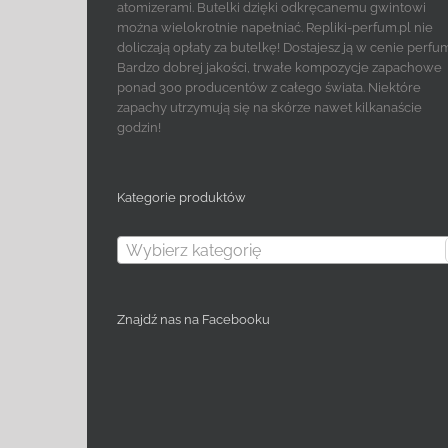
atomizerami. Butelki dzięki odkręcanemu gwintowi
można wielokrotnie napełniać. Repliki-perfum.pl nie
doliczają opłaty za butelkę! Dostajesz ją w cenie perfu
Bardzo dobrej jakości, trwałe kompozycje zapachowe
ponad 300 producentów z całego świata. Niektóre
zapachy utrzymują się na skórze nawet kilkanaście
godzin!
Kategorie produktów
Wybierz kategorię
Znajdź nas na Facebooku