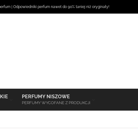
perfum
|
Odpowiedniki perfum
nawet do 90% taniej niż oryginały!
–
–
KIE
PERFUMY NISZOWE
PERFUMY WYCOFANE Z PRODUKCJI