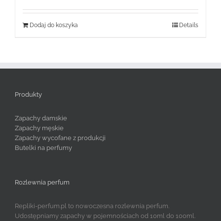
Dodaj do koszyka
Details
Produkty
Zapachy damskie
Zapachy męskie
Zapachy wycofane z produkcji
Butelki na perfumy
Rozlewnia perfum
Repliki-perfum.pl to nowoczesna rozlewnia perfum.
Udostępniamy zapachy w pojemnościach od 10ml do 100ml.