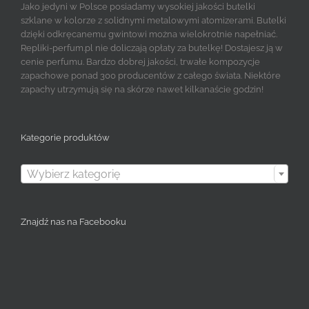
Jako jedyni w Polsce posiadamy wysokiej jakości butelki
szklane w kolorze z solidnymi metalowymi atomizerami. Butelki
dzięki odkręcanemu gwintowi można wielokrotnie napełniać.
Repliki-perfum.pl nie doliczają opłaty za butelkę! Dostajesz ją w
cenie perfumu. Bardzo dobrej jakości, trwałe kompozycje
zapachowe ponad 300 producentów z całego świata. Niektóre
zapachy utrzymują się na skórze nawet kilkanaście godzin!
Kategorie produktów

Wybierz kategorię
Znajdź nas na Facebooku