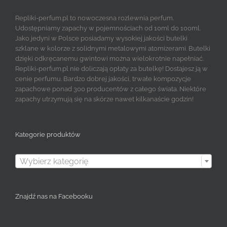
Repliki-perfum.pl to nowoczesna rozlewnia perfum.
Udostępniamy zapachy w pojemnościach od 10ml do 100ml.
Jako jedyni w Polsce posiadamy wysokiej jakości butelki
szklane w kolorze z solidnymi metalowymi atomizerami. Butelki
dzięki odkręcanemu gwintowi można wielokrotnie napełniać.
Repliki-perfum.pl nie doliczają opłaty za butelkę! Dostajesz ją w
cenie perfumu. Bardzo dobrej jakości, trwałe kompozycje
zapachowe ponad 300 producentów z całego świata. Niektóre
zapachy utrzymują się na skórze nawet kilkanaście godzin!
Kategorie produktów

Wybierz kategorię
Znajdź nas na Facebooku