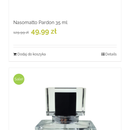
Nasomatto Pardon 35 ml
Pierwotna
Aktualna
49,99
zł
129,99
zł
cena
cena
wynosiła:
wynosi:
129,99 zł.
49,99 zł.
Dodaj do koszyka
Details
Sale!