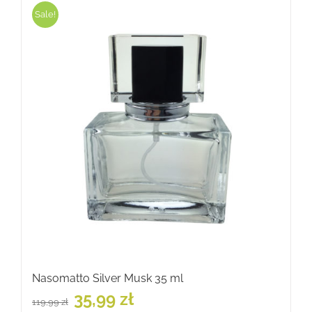
Sale!
Nasomatto Silver Musk 35 ml
Pierwotna
Aktualna
35,99
zł
119,99
zł
cena
cena