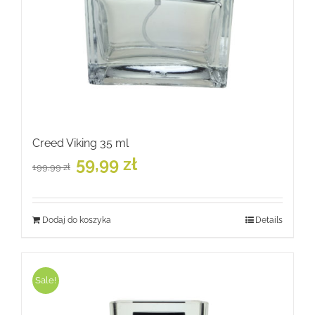
Creed Viking 35 ml
Pierwotna
Aktualna
59,99
zł
199,99
zł
cena
cena
wynosiła:
wynosi:
199,99 zł.
59,99 zł.
Dodaj do koszyka
Details
Sale!