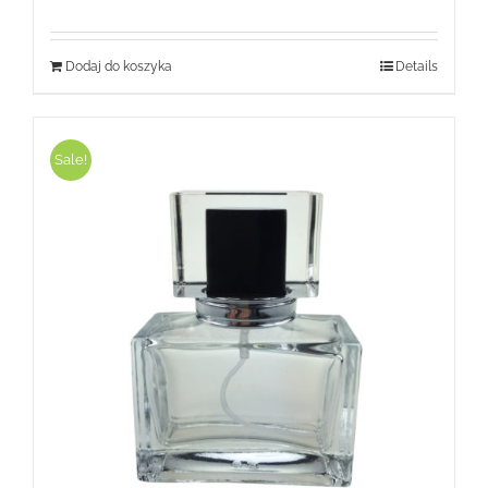
wynosiła:
wynosi:
119,99 zł.
35,99 zł.
Dodaj do koszyka
Details
Sale!