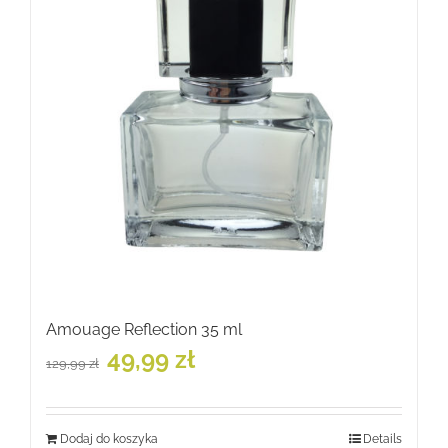
Amouage Reflection 35 ml
Pierwotna
Aktualna
49,99
zł
129,99
zł
cena
cena
wynosiła:
wynosi:
129,99 zł.
49,99 zł.
Dodaj do koszyka
Details