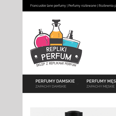
Skip
Francuskie lane perfumy
|
Perfumy rozlewane
|
Rozlewnia 
to
content
–
PERFUMY DAMSKIE
PERFUMY MĘS
ZAPACHY DAMSKIE
ZAPACHY MĘSKIE