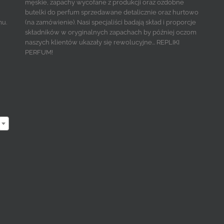
męskie, zapachy wycofane z produkcji oraz ozdobne
butelki do perfum sprzedawane detalicznie oraz hurtowo
mu.
(na zamówienie). Nasi specjaliści badają skład i proporcje
składników w oryginalnych zapachach by później oczom
naszych klientów ukazały się rewolucyjne... REPLIKI
PERFUM!
