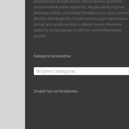
atomizerami. Butelki dzięki odkręcanemu gwintowi
można wielokrotnie napełniać. Repliki-perfum.pl nie
doliczają opłaty za butelkę! Dostajesz ją w cenie perfu
Bardzo dobrej jakości, trwałe kompozycje zapachowe
ponad 300 producentów z całego świata. Niektóre
zapachy utrzymują się na skórze nawet kilkanaście
godzin!
Kategorie produktów
Wybierz kategorię
Znajdź nas na Facebooku