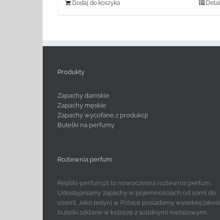
Dodaj do koszyka
Detai
Produkty
Zapachy damskie
Zapachy męskie
Zapachy wycofane z produkcji
Butelki na perfumy
Rozlewnia perfum
Repliki-perfum.pl to nowoczesna rozlewnia perfum.
Udostępniamy zapachy w pojemnościach od 10ml do
100ml. Jako jedyni w Polsce posiadamy wysokiej jakoś
butelki szklane w kolorze z solidnymi metalowymi