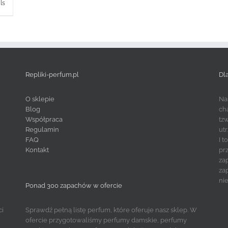
ls
Repliki-perfum.pl
Dl
O sklepie
Na
Blog
ch
Współpraca
tz
Regulamin
ut
FAQ
I 
Kontakt
pr
za
za
ni
Ponad 300 zapachów w ofercie
ci
Sprawdź pełną listę perfum, które oferuje nasz sklep. W
ofercie przygotowaliśmy perfumy damskie, perfumy