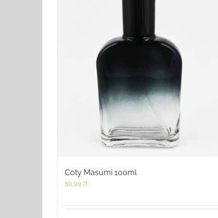
Coty Masumi 100ml
59,99
zł