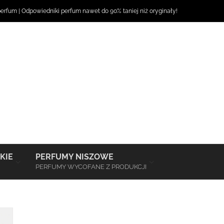
perfum
|
Odpowiedniki perfum
nawet do 90% taniej niż oryginały!
–
–
KIE
PERFUMY NISZOWE
PERFUMY WYCOFANE Z PRODUKCJI