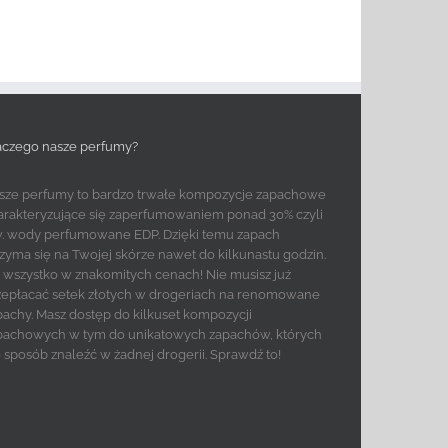
aczego nasze perfumy?
sze perfumy to bardzo trwałe kompozycje zapachowe
arakteryzujące się zaperfumowaniem ponad 30% czyli
w. wody perfumowane EDP. Dzięki temu zapach
rzyma się na Twojej skórze nawet do kilkunastu godzin.
to wszystko w znakomitych cenach! Nie musisz już
zepłacać setek złotych w drogeriach na renomowane
pachy. Masz dostęp do kilkuset kompozycji
pachowych w tym do unikatowych zapachów, których
e sposób znaleźć w żadnej drogerii. Sprawdź to!