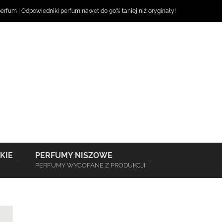
perfum
|
Odpowiedniki perfum
nawet do 90% taniej niż oryginały!
–
–
KIE
PERFUMY NISZOWE
PERFUMY WYCOFANE Z PRODUKCJI