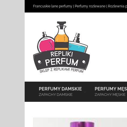
Skip
Francuskie lane perfumy
|
Perfumy rozlewane
|
Rozlewnia 
to
content
–
PERFUMY DAMSKIE
PERFUMY MĘS
ZAPACHY DAMSKIE
ZAPACHY MĘSKIE