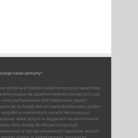
aczego nasze perfumy?
sze perfumy to bardzo trwałe kompozycje zapachowe
arakteryzujące się zaperfumowaniem ponad 30% czyli
w. wody perfumowane EDP. Dzięki temu zapach
rzyma się na Twojej skórze nawet do kilkunastu godzin.
to wszystko w znakomitych cenach! Nie musisz już
zepłacać setek złotych w drogeriach na renomowane
pachy. Masz dostęp do kilkuset kompozycji
pachowych w tym do unikatowych zapachów, których
e sposób znaleźć w żadnej drogerii. Sprawdź to!