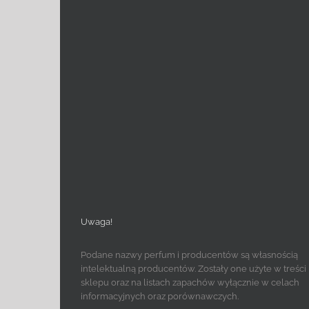
Uwaga!
Podane nazwy perfum i producentów są własnością
intelektualną producentów. Zostały one użyte w treści
sklepu oraz na listach zapachów wyłącznie w celach
informacyjnych oraz porównawczych.