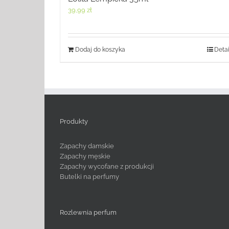
39,99
zł
Dodaj do koszyka
Detai
Produkty
Zapachy damskie
Zapachy męskie
Zapachy wycofane z produkcji
Butelki na perfumy
Rozlewnia perfum