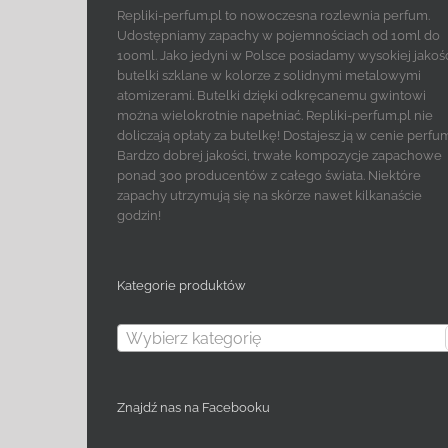
Repliki-perfum.pl to nowoczesna rozlewnia perfum.
Udostępniamy zapachy w pojemnościach od 10ml do
100ml. Jako jedyni w Polsce posiadamy wysokiej jakoś
butelki szklane w kolorze z solidnymi metalowymi
atomizerami. Butelki dzięki odkręcanemu gwintowi
można wielokrotnie napełniać. Repliki-perfum.pl nie
doliczają opłaty za butelkę! Dostajesz ją w cenie perfu
Bardzo dobrej jakości, trwałe kompozycje zapachowe
ponad 300 producentów z całego świata. Niektóre
zapachy utrzymują się na skórze nawet kilkanaście
godzin!
Kategorie produktów
Wybierz kategorię
Znajdź nas na Facebooku