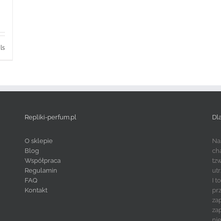
ls
Repliki-perfum.pl
Dl
O sklepie
Na
Blog
ch
Współpraca
tz
Regulamin
ut
FAQ
I 
Kontakt
pr
za
za
ni