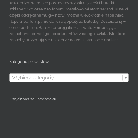
Jako jedyni w Polsce posiadamy wysokiej jakości butelki
szklane w kolorze z solidnymi metalowymi atomizerami. Butelki
dzięki odkręcanemu gwintowi można wielokrotnie napełniać.
Repliki-perfum.pl nie doliczają opłaty za butelkę! Dostajesz ją w
cenie perfumu. Bardzo dobrej jakości, trwałe kompozycje
zapachowe ponad 300 producentów z całego świata. Niektóre
zapachy utrzymują się na skórze nawet kilkanaście godzin!
Kategorie produktów

Wybierz kategorię
Znajdź nas na Facebooku