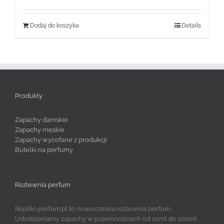
Dodaj do koszyka
Details
Produkty
Zapachy damskie
Zapachy męskie
Zapachy wycofane z produkcji
Butelki na perfumy
Rozlewnia perfum
Repliki-perfum.pl to nowoczesna rozlewnia perfum.
Udostępniamy zapachy w pojemnościach od 10ml do 100ml.