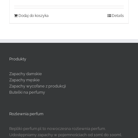
Dodaj do koszyka
Details
Produkty
Zapachy damskie
Zapachy męskie
Zapachy wycofane z produkcji
Butelki na perfumy
Rozlewnia perfum
Repliki-perfum.pl to nowoczesna rozlewnia perfum.
Udostępniamy zapachy w pojemnościach od 10ml do 100ml.