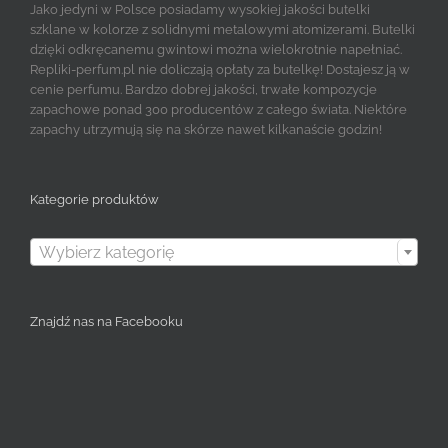
Jako jedyni w Polsce posiadamy wysokiej jakości butelki
szklane w kolorze z solidnymi metalowymi atomizerami. Butelki
dzięki odkręcanemu gwintowi można wielokrotnie napełniać.
Repliki-perfum.pl nie doliczają opłaty za butelkę! Dostajesz ją w
cenie perfumu. Bardzo dobrej jakości, trwałe kompozycje
zapachowe ponad 300 producentów z całego świata. Niektóre
zapachy utrzymują się na skórze nawet kilkanaście godzin!
Kategorie produktów

Wybierz kategorię
Znajdź nas na Facebooku