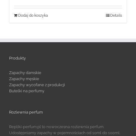
Dodaj do koszyka
Details
Produkty
Zapachy damskie
Zapachy męskie
Zapachy wycofane z produkcji
Butelki na perfumy
Rozlewnia perfum
Repliki-perfum.pl to nowoczesna rozlewnia perfum.
Udostępniamy zapachy w pojemnościach od 10ml do 100ml.