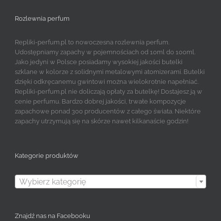
Rozlewnia perfum
Repliki-perfum.pl to nowoczesna rozlewnia perfum.
Udostępniamy zapachy w pojemnościach od 10ml do 100ml.
Jako jedyni w Polsce posiadamy wysokiej jakości butelki
szklane w kolorze z solidnymi metalowymi atomizerami. Butelki
dzięki odkręcanemu gwintowi można wielokrotnie napełniać.
Repliki-perfum.pl nie doliczają opłaty za butelkę! Dostajesz ją w
cenie perfumu. Bardzo dobrej jakości, trwałe kompozycje
zapachowe ponad 300 producentów z całego świata. Niektóre
zapachy utrzymują się na skórze nawet kilkanaście godzin!
Kategorie produktów

Wybierz kategorię
Znajdź nas na Facebooku