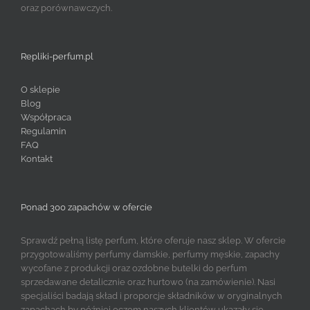
oraz porównawczych.
Repliki-perfum.pl
O sklepie
Blog
Współpraca
Regulamin
FAQ
Kontakt
Ponad 300 zapachów w ofercie
Sprawdź pełną listę perfum, które oferuje nasz sklep. W ofercie
przygotowaliśmy perfumy damskie, perfumy męskie, zapachy
wycofane z produkcji oraz ozdobne butelki do perfum
sprzedawane detalicznie oraz hurtowo (na zamówienie). Nasi
specjaliści badają skład i proporcje składników w oryginalnych
zapachach by później oczom naszych klientów ukazały się