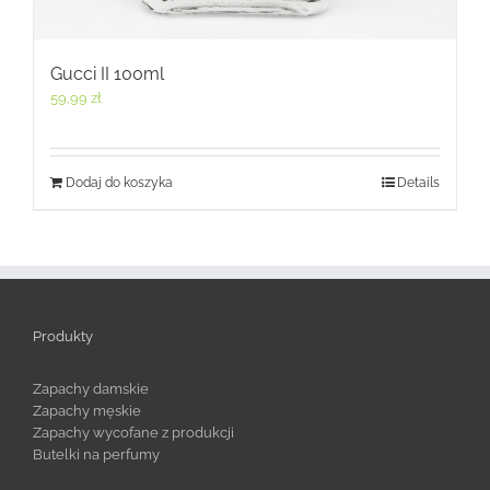
Gucci II 100ml
59,99
zł
Dodaj do koszyka
Details
Produkty
Zapachy damskie
Zapachy męskie
Zapachy wycofane z produkcji
Butelki na perfumy