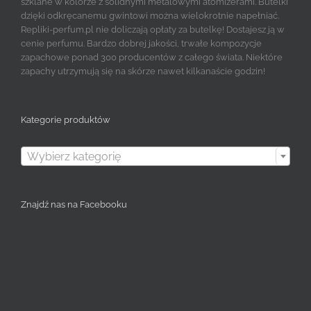
szklane w kolorze z solidnymi metalowymi atomizerami. Butelki
dzięki odkręcanemu gwintowi można wielokrotnie napełniać.
Repliki-perfum.pl nie doliczają opłaty za butelkę! Dostajesz ją w
cenie perfumu. Bardzo dobrej jakości, trwałe kompozycje
zapachowe ponad 300 producentów z całego świata. Niektóre
zapachy utrzymują się na skórze nawet kilkanaście godzin!
Kategorie produktów

Wybierz kategorię
Znajdź nas na Facebooku