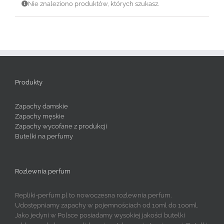
Nie znaleziono produktów, których szukasz.
Produkty
Zapachy damskie
Zapachy męskie
Zapachy wycofane z produkcji
Butelki na perfumy
Rozlewnia perfum
Repliki-perfum.pl to nowoczesna rozlewnia perfum.
Udostępniamy zapachy w pojemnościach od 10ml do 100ml.
Jako jedyni w Polsce posiadamy wysokiej jakości butelki