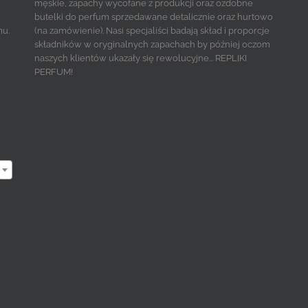
męskie, zapachy wycofane z produkcji oraz ozdobne
butelki do perfum sprzedawane detalicznie oraz hurtowo
mu.
(na zamówienie). Nasi specjaliści badają skład i proporcje
składników w oryginalnych zapachach by później oczom
naszych klientów ukazały się rewolucyjne... REPLIKI
PERFUM!
