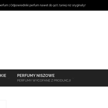
perfum
|
Odpowiedniki perfum
nawet do 90% taniej niż oryginały!
–
–
KIE
PERFUMY NISZOWE
PERFUMY WYCOFANE Z PRODUKCJI