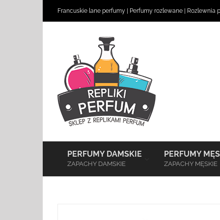
Skip
Francuskie lane perfumy
|
Perfumy rozlewane
|
Rozlewnia 
to
content
–
PERFUMY DAMSKIE
PERFUMY MĘS
ZAPACHY DAMSKIE
ZAPACHY MĘSKIE