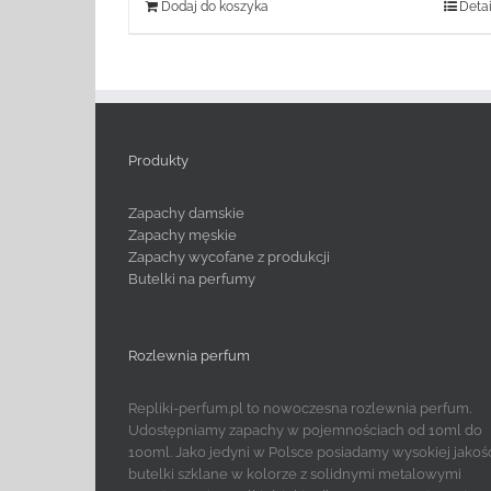
Dodaj do koszyka
Detai
Produkty
Zapachy damskie
Zapachy męskie
Zapachy wycofane z produkcji
Butelki na perfumy
Rozlewnia perfum
Repliki-perfum.pl to nowoczesna rozlewnia perfum.
Udostępniamy zapachy w pojemnościach od 10ml do
100ml. Jako jedyni w Polsce posiadamy wysokiej jakoś
butelki szklane w kolorze z solidnymi metalowymi