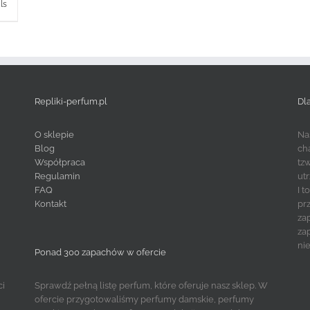
ls
Repliki-perfum.pl
Dl
O sklepie
Na
Blog
ch
Współpraca
tz
Regulamin
ut
FAQ
I 
Kontakt
pr
za
za
ni
Ponad 300 zapachów w ofercie
ci
Sprawdź pełną listę perfum, które oferuje nasz sklep. W
ofercie przygotowaliśmy perfumy damskie, perfumy