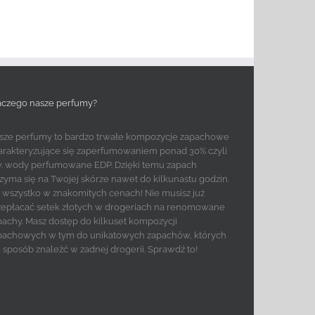
aczego nasze perfumy?
sze perfumy to bardzo trwałe kompozycje zapachowe
arakteryzujące się zaperfumowaniem ponad 30% czyli
w. wody perfumowane EDP. Dzięki temu zapach
rzyma się na Twojej skórze nawet do kilkunastu godzin.
to wszystko w znakomitych cenach! Nie musisz już
zepłacać setek złotych w drogeriach na renomowane
pachy. Masz dostęp do kilkuset kompozycji
pachowych w tym do unikatowych zapachów, których
e sposób znaleźć w żadnej drogerii. Sprawdź to!