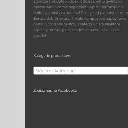
atomizerami. Butelki dzięki odkręcanemu gwintowi
można wielokrotnie napełniać. Repliki-perfum.pl nie
doliczają opłaty za butelkę! Dostajesz ją w cenie perfu
Bardzo dobrej jakości, trwałe kompozycje zapachowe
ponad 300 producentów z całego świata. Niektóre
zapachy utrzymują się na skórze nawet kilkanaście
godzin!
Kategorie produktów
Wybierz kategorię
Znajdź nas na Facebooku