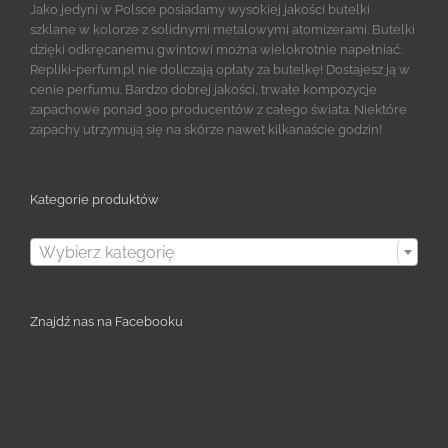
Jako jedyni w Polsce posiadamy wysokiej jakości butelki
szklane w kolorze z solidnymi metalowymi atomizerami. Butelki
dzięki odkręcanemu gwintowi można wielokrotnie napełniać.
Repliki-perfum.pl nie doliczają opłaty za butelkę! Dostajesz ją w
cenie perfumu. Bardzo dobrej jakości, trwałe kompozycje
zapachowe ponad 300 producentów z całego świata. Niektóre
zapachy utrzymują się na skórze nawet kilkanaście godzin!
Kategorie produktów

Wybierz kategorię
Znajdź nas na Facebooku