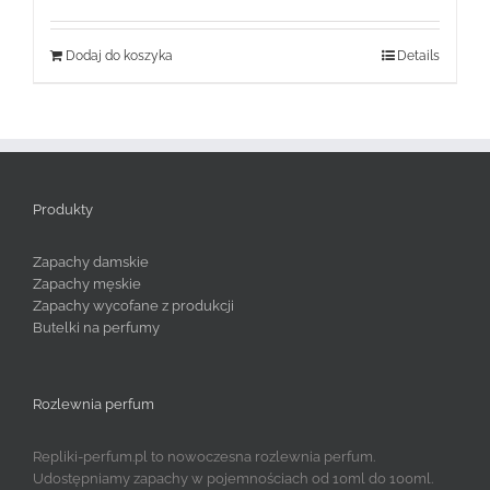
Dodaj do koszyka
Details
Produkty
Zapachy damskie
Zapachy męskie
Zapachy wycofane z produkcji
Butelki na perfumy
Rozlewnia perfum
Repliki-perfum.pl to nowoczesna rozlewnia perfum.
Udostępniamy zapachy w pojemnościach od 10ml do 100ml.