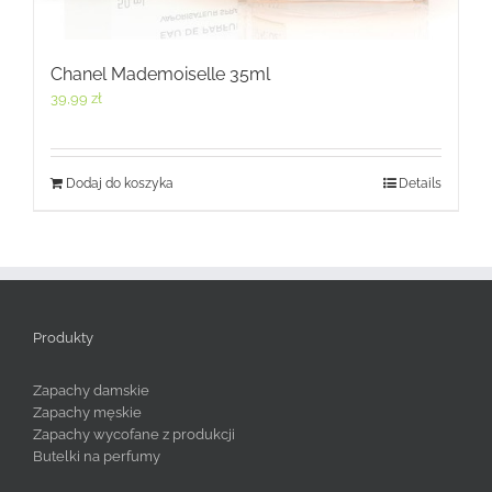
Chanel Mademoiselle 35ml
39,99
zł
Dodaj do koszyka
Details
Produkty
Zapachy damskie
Zapachy męskie
Zapachy wycofane z produkcji
Butelki na perfumy