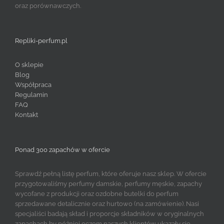
oraz porównawczych.
Repliki-perfum.pl
O sklepie
Blog
Współpraca
Regulamin
FAQ
Kontakt
Ponad 300 zapachów w ofercie
Sprawdź pełną listę perfum, które oferuje nasz sklep. W ofercie
przygotowaliśmy perfumy damskie, perfumy męskie, zapachy
wycofane z produkcji oraz ozdobne butelki do perfum
sprzedawane detalicznie oraz hurtowo (na zamówienie). Nasi
specjaliści badają skład i proporcje składników w oryginalnych
zapachach by później oczom naszych klientów ukazały się