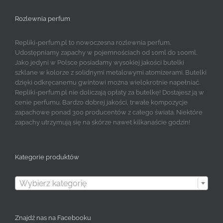
Rozlewnia perfum
Repliki-perfum.pl to nowoczesna rozlewnia perfum.
Udostępniamy zapachy w pojemnościach od 10ml do 100ml.
Jako jedyni w Polsce posiadamy wysokiej jakości butelki
szklane w kolorze z solidnymi metalowymi atomizerami. Butelki
dzięki odkręcanemu gwintowi można wielokrotnie napełniać.
Repliki-perfum.pl nie doliczają opłaty za butelkę! Dostajesz ją w
cenie perfumu. Bardzo dobrej jakości, trwałe kompozycje
zapachowe ponad 300 producentów z całego świata. Niektóre
zapachy utrzymują się na skórze nawet kilkanaście godzin!
Kategorie produktów

Wybierz kategorię
Znajdź nas na Facebooku