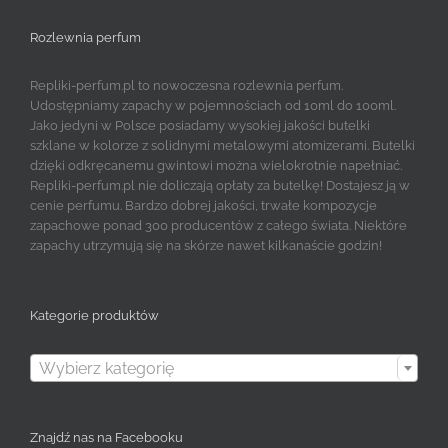
Rozlewnia perfum
Repliki-perfum.pl to nowoczesna rozlewnia perfum.
Udostępniamy zapachy w pojemnościach od 10ml do 100ml.
Jako jedyni w Polsce posiadamy wysokiej jakości butelki
szklane w kolorze z solidnymi metalowymi atomizerami. Butelki
dzięki odkręcanemu gwintowi można wielokrotnie napełniać.
Repliki-perfum.pl nie doliczają opłaty za butelkę! Dostajesz ją w
cenie perfumu. Bardzo dobrej jakości, trwałe kompozycje
zapachowe ponad 300 producentów z całego świata. Niektóre
zapachy utrzymują się na skórze nawet kilkanaście godzin!
Kategorie produktów

Wybierz kategorię
Znajdź nas na Facebooku