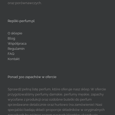
oraz porównawczych.
Repliki-perfum.pl
O sklepie
Blog
Współpraca
Regulamin
FAQ
Kontakt
Ponad 300 zapachów w ofercie
Sprawdź pełną listę perfum, które oferuje nasz sklep. W ofercie
przygotowaliśmy perfumy damskie, perfumy męskie, zapachy
wycofane z produkcji oraz ozdobne butelki do perfum
sprzedawane detalicznie oraz hurtowo (na zamówienie). Nasi
specjaliści badają skład i proporcje składników w oryginalnych
zapachach by później oczom naszych klientów ukazały się