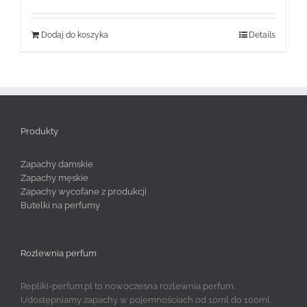
Dodaj do koszyka
Details
Produkty
Zapachy damskie
Zapachy męskie
Zapachy wycofane z produkcji
Butelki na perfumy
Rozlewnia perfum
Repliki-perfum.pl to nowoczesna rozlewnia perfum.
Udostępniamy zapachy w pojemnościach od 10ml do 100ml.