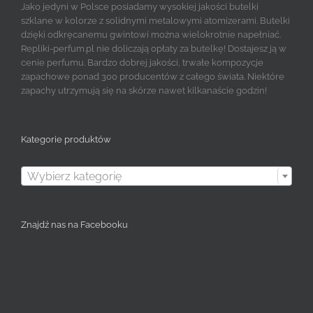
Jako jedyni w Polsce posiadamy wysokiej jakości butelki
szklane w kolorze z solidnymi metalowymi atomizerami. Butelki
dzięki odkręcanemu gwintowi można wielokrotnie napełniać.
Repliki-perfum.pl nie doliczają opłaty za butelkę! Dostajesz ją w
cenie perfumu. Bardzo dobrej jakości, trwałe kompozycje
zapachowe ponad 300 producentów z całego świata. Niektóre
zapachy utrzymują się na skórze nawet kilkanaście godzin!
Kategorie produktów

Wybierz kategorię
Znajdź nas na Facebooku