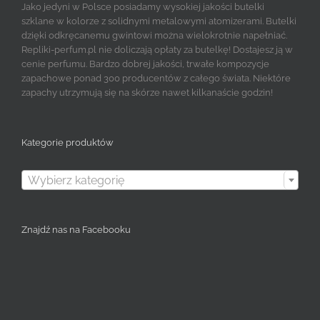
Jako jedyni w Polsce posiadamy wysokiej jakości butelki
szklane w kolorze z solidnymi metalowymi atomizerami. Butelki
dzięki odkręcanemu gwintowi można wielokrotnie napełniać.
Repliki-perfum.pl nie doliczają opłaty za butelkę! Dostajesz ją w
cenie perfumu. Bardzo dobrej jakości, trwałe kompozycje
zapachowe ponad 300 producentów z całego świata. Niektóre
zapachy utrzymują się na skórze nawet kilkanaście godzin!
Kategorie produktów

Wybierz kategorię
Znajdź nas na Facebooku