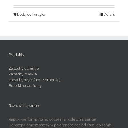
Dodaj do koszyka
Details
Produkty
Zapachy damskie
Zapachy męskie
Zapachy wycofane z produkcji
Butelki na perfumy
Rozlewnia perfum
Repliki-perfum.pl to nowoczesna rozlewnia perfum.
Udostępniamy zapachy w pojemnościach od 10ml do 100ml.