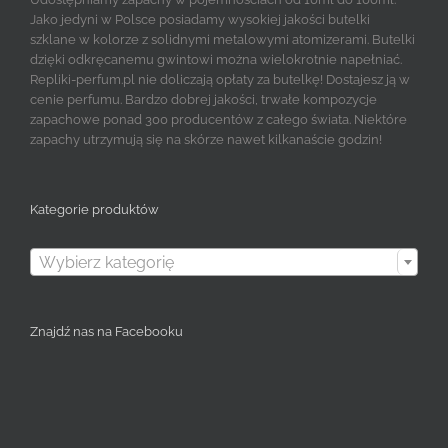
Jako jedyni w Polsce posiadamy wysokiej jakości butelki
szklane w kolorze z solidnymi metalowymi atomizerami. Butelki
dzięki odkręcanemu gwintowi można wielokrotnie napełniać.
Repliki-perfum.pl nie doliczają opłaty za butelkę! Dostajesz ją w
cenie perfumu. Bardzo dobrej jakości, trwałe kompozycje
zapachowe ponad 300 producentów z całego świata. Niektóre
zapachy utrzymują się na skórze nawet kilkanaście godzin!
Kategorie produktów

Wybierz kategorię
Znajdź nas na Facebooku