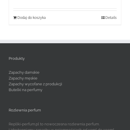
wynosiła:
wynosi:
119,99 zł.
59,99 zł.
Dodaj do koszyka
Details
Produkty
Zapachy damskie
Zapachy męskie
Zapachy wycofane z produkcji
Butelki na perfumy
Rozlewnia perfum
Repliki-perfum.pl to nowoczesna rozlewnia perfum.
Udostępniamy zapachy w pojemnościach od 10ml do 100ml.