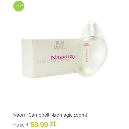
Sale!
Naomi Campbell Naomagic 100ml
Pierwotna
Aktualna
59,99
zł
119,99
zł
cena
cena