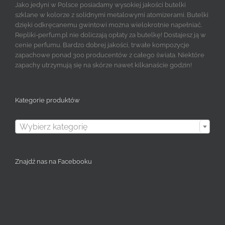
Jako jedyni w Polsce posiadamy wysokiej jakości butelki
szklane w kolorze z solidnymi metalowymi atomizerami. Butelki
dzięki odkręcanemu gwintowi można wielokrotnie napełniać.
Repliki-perfum.pl nie doliczają opłaty za butelkę! Dostajesz ją w
cenie perfumu. Bardzo dobrej jakości, trwałe kompozycje
zapachowe ponad 300 producentów z całego świata. Niektóre
zapachy utrzymują się na skórze nawet kilkanaście godzin!
Kategorie produktów

Wybierz kategorię
Znajdź nas na Facebooku