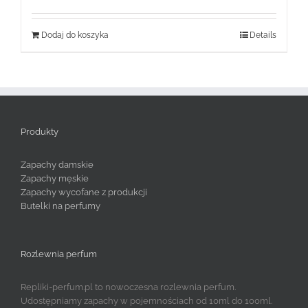
Dodaj do koszyka
Details
Produkty
Zapachy damskie
Zapachy męskie
Zapachy wycofane z produkcji
Butelki na perfumy
Rozlewnia perfum
Repliki-perfum.pl to nowoczesna rozlewnia perfum.
Udostępniamy zapachy w pojemnościach od 10ml do 100ml.