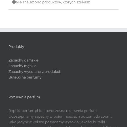
Nie znaleziono produktów, których szukasz.
Produkty
Zapachy damskie
Zapachy męskie
Zapachy wycofane z produkcji
Butelki na perfumy
Rozlewnia perfum
Repliki-perfum.pl to nowoczesna rozlewnia perfum.
Udostępniamy zapachy w pojemnościach od 10ml do 100ml.
Jako jedyni w Polsce posiadamy wysokiej jakości butelki