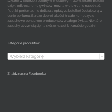
szklane w kolorze z solidnymi metalowymi atomizerami. Butelki
dzięki odkręcanemu gwintowi można wielokrotnie napełniać.
Repliki-perfum.pl nie doliczają opłaty za butelkę! Dostajesz ją w
cenie perfumu. Bardzo dobrej jakości, trwałe kompozycje
zapachowe ponad 300 producentów z całego świata. Niektóre
zapachy utrzymują się na skórze nawet kilkanaście godzin!
Kategorie produktów

Wybierz kategorię
Znajdź nas na Facebooku