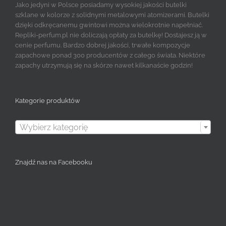
Jako jedyni w Polsce posiadamy wysokiej jakości butelki
szklane w kolorze z solidnymi metalowymi atomizerami. Butelki
dzięki odkręcanemu gwintowi można wielokrotnie napełniać.
Repliki-perfum.pl nie doliczają opłaty za butelkę! Dostajesz ją w
cenie perfumu. Bardzo dobrej jakości, trwałe kompozycje
zapachowe ponad 300 producentów z całego świata. Niektóre
zapachy utrzymują się na skórze nawet kilkanaście godzin!
Kategorie produktów

Wybierz kategorię
Znajdź nas na Facebooku