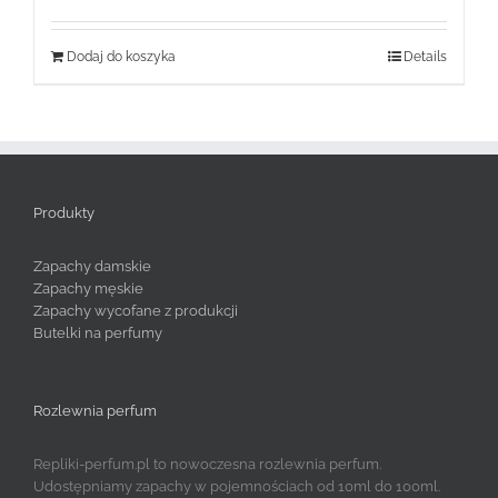
Dodaj do koszyka
Details
Produkty
Zapachy damskie
Zapachy męskie
Zapachy wycofane z produkcji
Butelki na perfumy
Rozlewnia perfum
Repliki-perfum.pl to nowoczesna rozlewnia perfum.
Udostępniamy zapachy w pojemnościach od 10ml do 100ml.