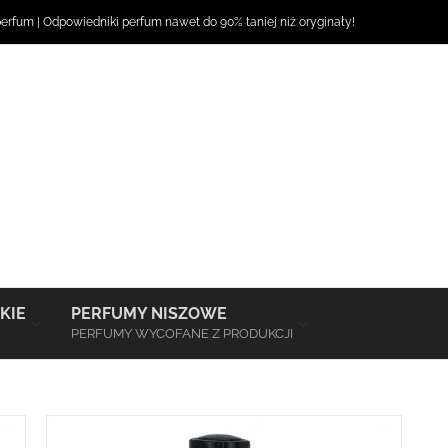
perfum
|
Odpowiedniki perfum
nawet do 90% taniej niż oryginały!
–
–
KIE
PERFUMY NISZOWE
PERFUMY WYCOFANE Z PRODUKCJI