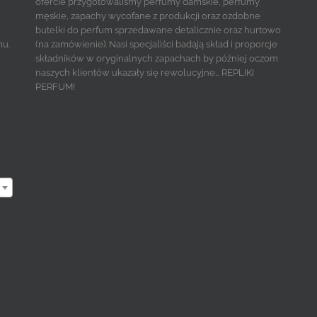
ofercie przygotowaliśmy perfumy damskie, perfumy
męskie, zapachy wycofane z produkcji oraz ozdobne
butelki do perfum sprzedawane detalicznie oraz hurtowo
mu.
(na zamówienie). Nasi specjaliści badają skład i proporcje
składników w oryginalnych zapachach by później oczom
naszych klientów ukazały się rewolucyjne... REPLIKI
PERFUM!
