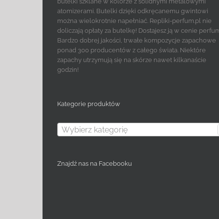
butelki szklane w kolorze z solidnymi metalowymi
atomizerami. Butelki dzięki odkręcanemu gwintowi
można wielokrotnie napełniać. Repliki-perfum.pl nie
doliczają opłaty za butelkę! Dostajesz ją w cenie perfu
Bardzo dobrej jakości, trwałe kompozycje zapachowe
ponad 300 producentów z całego świata. Niektóre
zapachy utrzymują się na skórze nawet kilkanaście
godzin!
Kategorie produktów
Wybierz kategorię
Znajdź nas na Facebooku