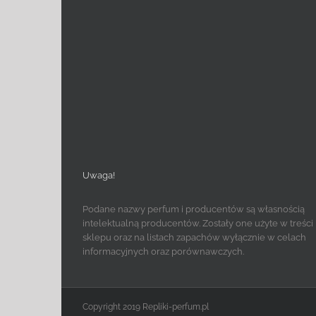
Uwaga!
Podane nazwy perfum i producentów są własnością
intelektualną producentów. Zostały one użyte w treści
sklepu oraz na listach zapachów wyłącznie w celach
informacyjnych oraz porównawczych.
Copyright 2019 Repliki-perfum.pl