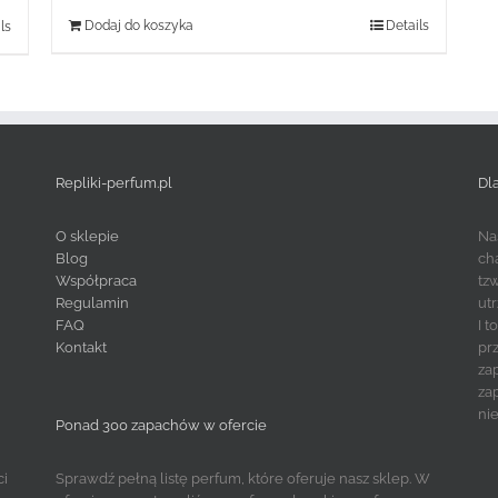
Dodaj do koszyka
Details
ls
Repliki-perfum.pl
Dl
O sklepie
Na
Blog
ch
Współpraca
tz
Regulamin
ut
FAQ
I 
Kontakt
pr
za
za
ni
Ponad 300 zapachów w ofercie
ci
Sprawdź pełną listę perfum, które oferuje nasz sklep. W