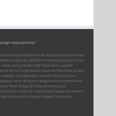
aczego nasze perfumy?
sze perfumy to bardzo trwałe kompozycje zapachowe
arakteryzujące się zaperfumowaniem ponad 30% czyli
w. wody perfumowane EDP. Dzięki temu zapach
rzyma się na Twojej skórze nawet do kilkunastu godzin.
to wszystko w znakomitych cenach! Nie musisz już
zepłacać setek złotych w drogeriach na renomowane
pachy. Masz dostęp do kilkuset kompozycji
pachowych w tym do unikatowych zapachów, których
e sposób znaleźć w żadnej drogerii. Sprawdź to!