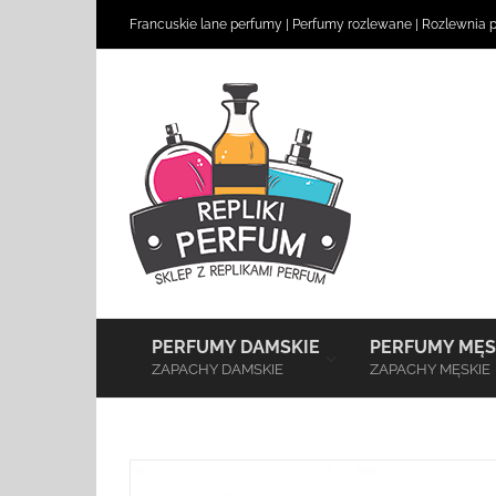
Skip
Francuskie lane perfumy
|
Perfumy rozlewane
|
Rozlewnia 
to
content
–
PERFUMY DAMSKIE
PERFUMY MĘS
ZAPACHY DAMSKIE
ZAPACHY MĘSKIE