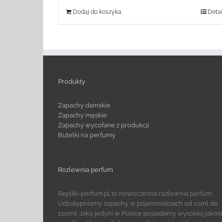
Dodaj do koszyka
Detai
Produkty
Zapachy damskie
Zapachy męskie
Zapachy wycofane z produkcji
Butelki na perfumy
Rozlewnia perfum
Repliki-perfum.pl to nowoczesna rozlewnia perfum.
Udostępniamy zapachy w pojemnościach od 10ml do
100ml. Jako jedyni w Polsce posiadamy wysokiej jakoś