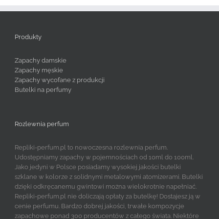
Produkty
Zapachy damskie
Zapachy męskie
Zapachy wycofane z produkcji
Butelki na perfumy
Rozlewnia perfum
Repliki-perfum.pl to nowoczesna rozlewnia perfum.
Udostępniamy zapachy w pojemnościach od 10ml do 100ml.
Jako jedyni w Polsce posiadamy wysokiej jakości butelki
szklane w kolorze z solidnymi metalowymi atomizerami. Butelki
dzięki odkręcanemu gwintowi można wielokrotnie napełniać.
Repliki-perfum.pl nie doliczają opłaty za butelkę! Dostajesz ją w
cenie perfumu. Bardzo dobrej jakości, trwałe kompozycje
zapachowe ponad 300 producentów z całego świata. Niektóre