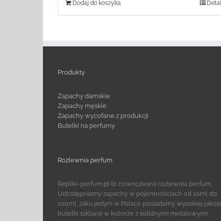
Dodaj do koszyka
Detai
Produkty
Zapachy damskie
Zapachy męskie
Zapachy wycofane z produkcji
Butelki na perfumy
Rozlewnia perfum
Repliki-perfum.pl to nowoczesna rozlewnia perfum.
Udostępniamy zapachy w pojemnościach od 10ml do
100ml. Jako jedyni w Polsce posiadamy wysokiej jakoś
butelki szklane w kolorze z solidnymi metalowymi