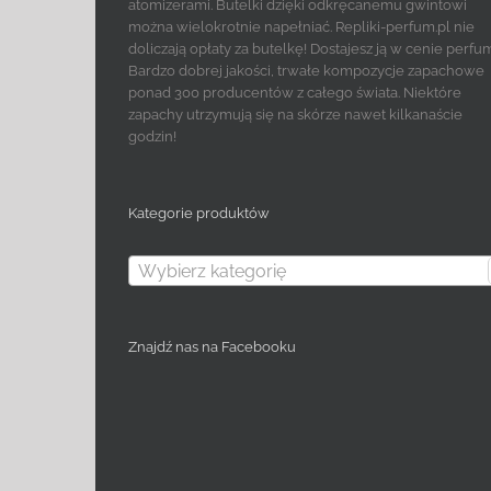
atomizerami. Butelki dzięki odkręcanemu gwintowi
można wielokrotnie napełniać. Repliki-perfum.pl nie
doliczają opłaty za butelkę! Dostajesz ją w cenie perfu
Bardzo dobrej jakości, trwałe kompozycje zapachowe
ponad 300 producentów z całego świata. Niektóre
zapachy utrzymują się na skórze nawet kilkanaście
godzin!
Kategorie produktów
Wybierz kategorię
Znajdź nas na Facebooku