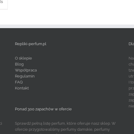
ls
Repliki-perfum.pl
Dl
O sklepie
Na
Blog
ch
Współpraca
tz
Regulamin
ut
FAQ
I 
Kontakt
pr
za
za
ni
Ponad 300 zapachów w ofercie
ci
Sprawdź pełną listę perfum, które oferuje nasz sklep. W
ofercie przygotowaliśmy perfumy damskie, perfumy