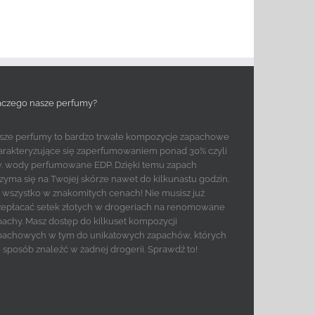
aczego nasze perfumy?
sze perfumy to bardzo trwałe kompozycje zapachowe
arakteryzujące się zaperfumowaniem ponad 30% czyli
w. wody perfumowane EDP. Dzięki temu zapach
rzyma się na Twojej skórze nawet do kilkunastu godzin.
to wszystko w znakomitych cenach! Nie musisz już
zepłacać setek złotych w drogeriach na renomowane
pachy. Masz dostęp do kilkuset kompozycji
pachowych w tym do unikatowych zapachów, których
e sposób znaleźć w żadnej drogerii. Sprawdź to!