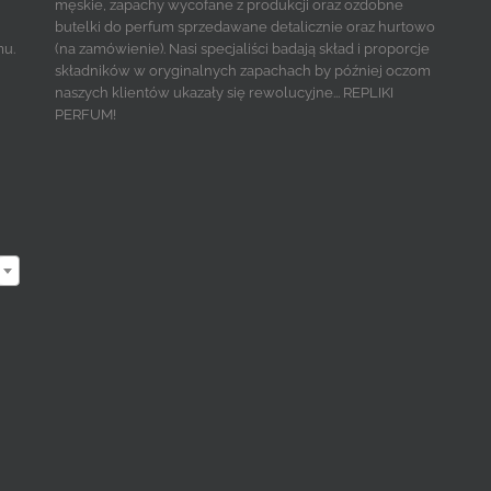
męskie, zapachy wycofane z produkcji oraz ozdobne
butelki do perfum sprzedawane detalicznie oraz hurtowo
mu.
(na zamówienie). Nasi specjaliści badają skład i proporcje
składników w oryginalnych zapachach by później oczom
naszych klientów ukazały się rewolucyjne... REPLIKI
PERFUM!
