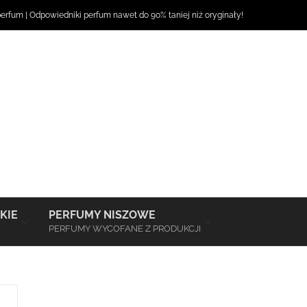
perfum
|
Odpowiedniki perfum
nawet do 90% taniej niż oryginały!
–
–
KIE
PERFUMY NISZOWE
PERFUMY WYCOFANE Z PRODUKCJI