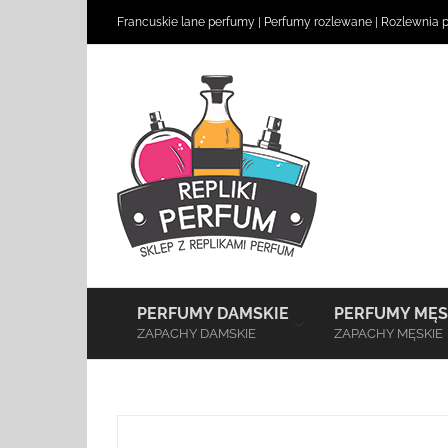
Skip
Francuskie lane perfumy
|
Perfumy rozlewane
|
Rozlewnia 
to
content
–
PERFUMY DAMSKIE
PERFUMY MĘS
ZAPACHY DAMSKIE
ZAPACHY MĘSKIE