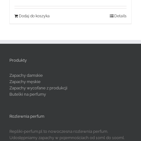
Dodaj do koszyka
Details
Produkty
Zapachy damskie
Zapachy męskie
Zapachy wycofane z produkcji
Butelki na perfumy
Rozlewnia perfum
Repliki-perfum.pl to nowoczesna rozlewnia perfum.
Udostępniamy zapachy w pojemnościach od 10ml do 100ml.