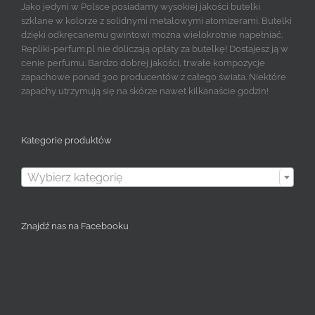
Jako jedyni w Polsce posiadamy wysokiej jakości butelki
szklane w kolorze z solidnymi metalowymi atomizerami. Butelki
dzięki odkręcanemu gwintowi można wielokrotnie napełniać.
Repliki-perfum.pl nie doliczają opłaty za butelkę! Dostajesz ją w
cenie perfumu. Bardzo dobrej jakości, trwałe kompozycje
zapachowe ponad 300 producentów z całego świata. Niektóre
zapachy utrzymują się na skórze nawet kilkanaście godzin!
Kategorie produktów

Wybierz kategorię
Znajdź nas na Facebooku