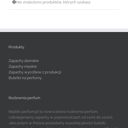
Nie znaleziono produktów, których szukasz.
Produkty
Zapachy damskie
Zapachy męskie
Zapachy wycofane z produkcji
Butelki na perfumy
Rozlewnia perfum
Repliki-perfum.pl to nowoczesna rozlewnia perfum.
Udostępniamy zapachy w pojemnościach od 10ml do 100ml.
Jako jedyni w Polsce posiadamy wysokiej jakości butelki