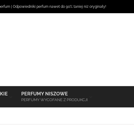
perfum
|
Odpowiedniki perfum
nawet do 90% taniej niż oryginały!
–
–
KIE
PERFUMY NISZOWE
PERFUMY WYCOFANE Z PRODUKCJI