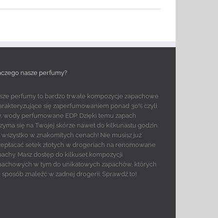
aczego nasze perfumy?
sze perfumy to bardzo trwałe kompozycje zapachowe
arakteryzujące się zaperfumowaniem ponad 30% czyli
w. wody perfumowane EDP. Dzięki temu zapach
rzyma się na Twojej skórze nawet do kilkunastu godzin.
to wszystko w znakomitych cenach! Nie musisz już
zepłacać setek złotych w drogeriach na renomowane
pachy. Masz dostęp do kilkuset kompozycji
pachowych w tym do unikatowych zapachów, których
e sposób znaleźć w żadnej drogerii. Sprawdź to!