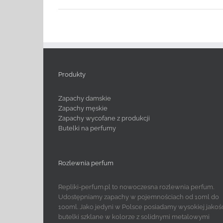
Produkty
Zapachy damskie
Zapachy męskie
Zapachy wycofane z produkcji
Butelki na perfumy
Rozlewnia perfum
Repliki-perfum.pl to nowoczesna rozlewnia perfum.
Udostępniamy zapachy w pojemnościach od 10ml do
100ml. Jako jedyni w Polsce posiadamy wysokiej jakoś
butelki szklane w kolorze z solidnymi metalowymi