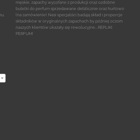
męskie, zapachy wycofane z produkcji oraz ozdobne
butelki do perfum sprzedawane detalicznie oraz hurtowo
mu.
(na zamówienie). Nasi specjaliści badają skład i proporcje
składników w oryginalnych zapachach by później oczom
naszych klientów ukazały się rewolucyjne... REPLIKI
PERFUM!
