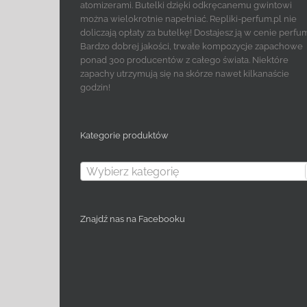
atomizerami. Butelki dzięki odkręcanemu gwintowi
można wielokrotnie napełniać. Repliki-perfum.pl nie
doliczają opłaty za butelkę! Dostajesz ją w cenie perfu
Bardzo dobrej jakości, trwałe kompozycje zapachowe
ponad 300 producentów z całego świata. Niektóre
zapachy utrzymują się na skórze nawet kilkanaście
godzin!
Kategorie produktów
Wybierz kategorię
Znajdź nas na Facebooku