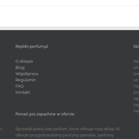
Repliki-perfum.pl
Dl
O sklepie
Na
Blog
ch
Współpraca
tz
Regulamin
ut
FAQ
I 
Kontakt
pr
za
za
ni
Ponad 300 zapachów w ofercie
ci
Sprawdź pełną listę perfum, które oferuje nasz sklep. W
ofercie przygotowaliśmy perfumy damskie, perfumy