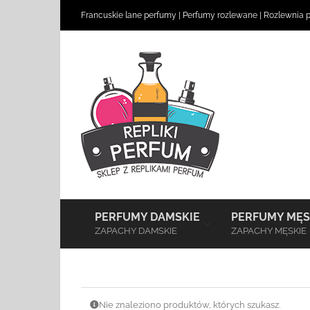
Skip
Francuskie lane perfumy
|
Perfumy rozlewane
|
Rozlewnia 
to
content
–
PERFUMY DAMSKIE
PERFUMY MĘS
ZAPACHY DAMSKIE
ZAPACHY MĘSKIE
Nie znaleziono produktów, których szukasz.