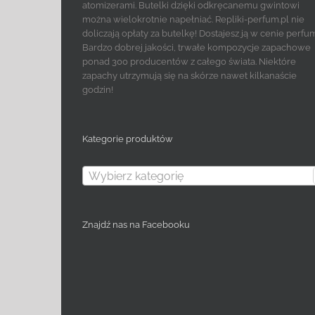
atomizerami. Butelki dzięki odkręcanemu gwintowi
można wielokrotnie napełniać. Repliki-perfum.pl nie
doliczają opłaty za butelkę! Dostajesz ją w cenie perfu
Bardzo dobrej jakości, trwałe kompozycje zapachowe
ponad 300 producentów z całego świata. Niektóre
zapachy utrzymują się na skórze nawet kilkanaście
godzin!
Kategorie produktów
Wybierz kategorię
Znajdź nas na Facebooku