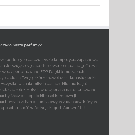
aczego nasze perfumy?
sze perfumy to bardzo trwałe kompozycje zapachowe
arakteryzujące się zaperfumowaniem ponad 30% czyli
w. wody perfumowane EDP. Dzięki temu zapach
rzyma się na Twojej skórze nawet do kilkunastu godzin.
to wszystko w znakomitych cenach! Nie musisz już
zepłacać setek złotych w drogeriach na renomowane
pachy. Masz dostęp do kilkuset kompozycji
pachowych w tym do unikatowych zapachów, których
e sposób znaleźć w żadnej drogerii. Sprawdź to!