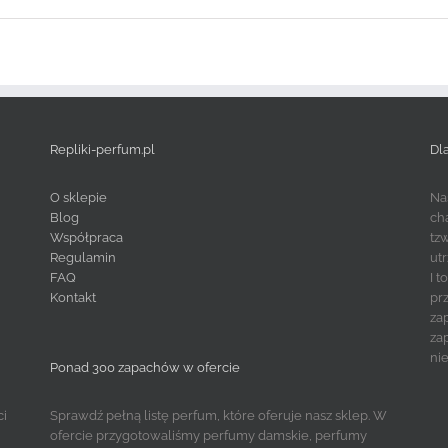
Repliki-perfum.pl
Dl
O sklepie
Na
Blog
ch
Współpraca
tz
Regulamin
ut
FAQ
I 
Kontakt
pr
za
za
ni
Ponad 300 zapachów w ofercie
ci
Sprawdź pełną listę perfum, które oferuje nasz sklep. W
ofercie przygotowaliśmy perfumy damskie, perfumy