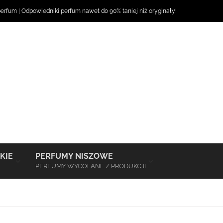
perfum
|
Odpowiedniki perfum
nawet do 90% taniej niż oryginały!
–
–
KIE
PERFUMY NISZOWE
PERFUMY WYCOFANE Z PRODUKCJI