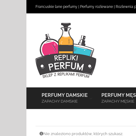
Skip
Francuskie lane perfumy
|
Perfumy rozlewane
|
Rozlewnia 
to
content
–
PERFUMY DAMSKIE
PERFUMY MĘS
ZAPACHY DAMSKIE
ZAPACHY MĘSKIE
Nie znaleziono produktów, których szukasz.