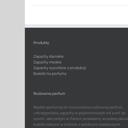
Produkty
Zapachy damskie
Zapachy męskie
Zapachy wycofane z produkcji
Butelki na perfumy
Rozlewnia perfum
Repliki-perfum.pl to nowoczesna rozlewnia perfum.
Udostępniamy zapachy w pojemnościach od 10ml do
100ml. Jako jedyni w Polsce posiadamy wysokiej jakoś
butelki szklane w kolorze z solidnymi metalowymi