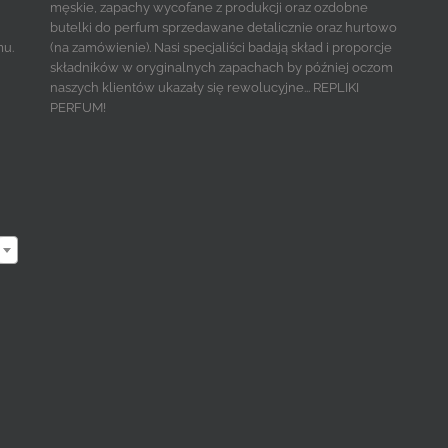
męskie, zapachy wycofane z produkcji oraz ozdobne
butelki do perfum sprzedawane detalicznie oraz hurtowo
mu.
(na zamówienie). Nasi specjaliści badają skład i proporcje
składników w oryginalnych zapachach by później oczom
naszych klientów ukazały się rewolucyjne... REPLIKI
PERFUM!
