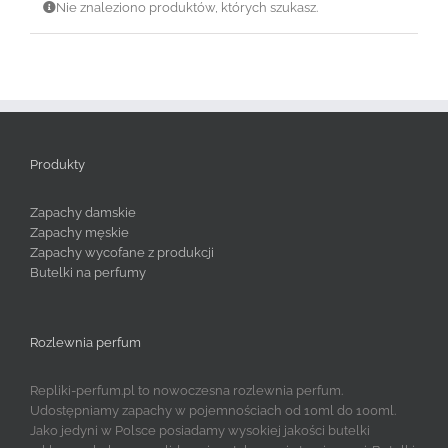
Nie znaleziono produktów, których szukasz.
Produkty
Zapachy damskie
Zapachy męskie
Zapachy wycofane z produkcji
Butelki na perfumy
Rozlewnia perfum
Repliki-perfum.pl to nowoczesna rozlewnia perfum.
Udostępniamy zapachy w pojemnościach od 10ml do 100ml.
Jako jedyni w Polsce posiadamy wysokiej jakości butelki