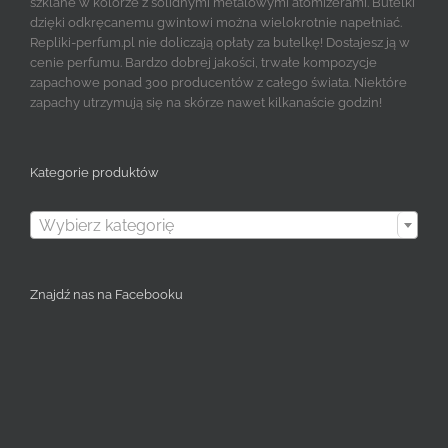
szklane w kolorze z solidnymi metalowymi atomizerami. Butelki
dzięki odkręcanemu gwintowi można wielokrotnie napełniać.
Repliki-perfum.pl nie doliczają opłaty za butelkę! Dostajesz ją w
cenie perfumu. Bardzo dobrej jakości, trwałe kompozycje
zapachowe ponad 300 producentów z całego świata. Niektóre
zapachy utrzymują się na skórze nawet kilkanaście godzin!
Kategorie produktów

Wybierz kategorię
Znajdź nas na Facebooku