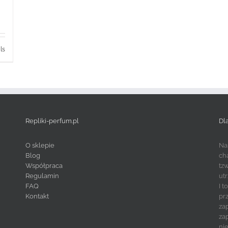
ls
Repliki-perfum.pl
Dl
O sklepie
Na
Blog
ch
Współpraca
tz
Regulamin
ut
FAQ
I 
Kontakt
pr
za
za
ni