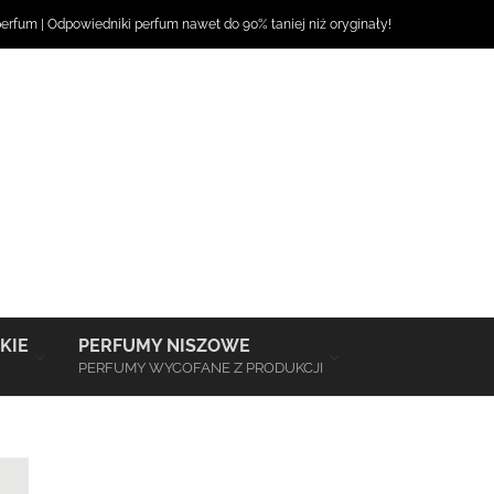
perfum
|
Odpowiedniki perfum
nawet do 90% taniej niż oryginały!
–
–
KIE
PERFUMY NISZOWE
PERFUMY WYCOFANE Z PRODUKCJI