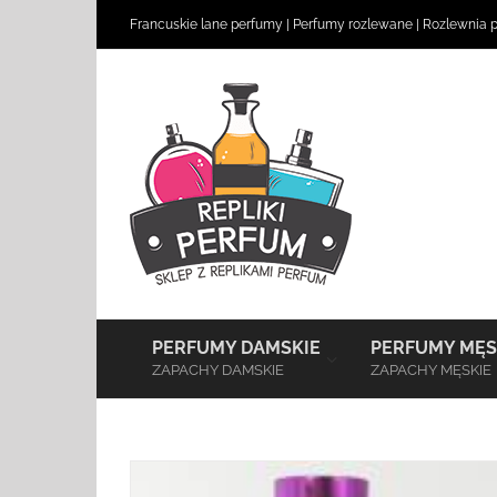
Skip
Francuskie lane perfumy
|
Perfumy rozlewane
|
Rozlewnia 
to
content
–
PERFUMY DAMSKIE
PERFUMY MĘS
ZAPACHY DAMSKIE
ZAPACHY MĘSKIE