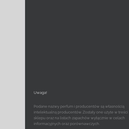
Uwaga!
Podane nazwy perfum i producentów są własnością
intelektualną producentów. Zostały one użyte w treści
sklepu oraz na listach zapachów wyłącznie w celach
informacyjnych oraz porównawczych.