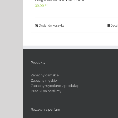
39,99
zł
Dodaj do koszyka
Detai
Produkty
Zapachy damskie
Zapachy męskie
Zapachy wycofane z produkcji
Butelki na perfumy
Rozlewnia perfum