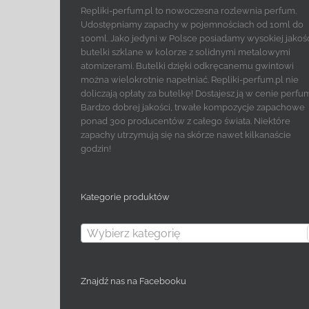
Repliki-perfum.pl to nowoczesna rozlewnia perfum.
Udostępniamy zapachy w pojemnościach od 10ml do
100ml. Jako jedyni w Polsce posiadamy wysokiej jakoś
butelki szklane w kolorze z solidnymi metalowymi
atomizerami. Butelki dzięki odkręcanemu gwintowi
można wielokrotnie napełniać. Repliki-perfum.pl nie
doliczają opłaty za butelkę! Dostajesz ją w cenie perfu
Bardzo dobrej jakości, trwałe kompozycje zapachowe
ponad 300 producentów z całego świata. Niektóre
zapachy utrzymują się na skórze nawet kilkanaście
godzin!
Kategorie produktów
Wybierz kategorię
Znajdź nas na Facebooku