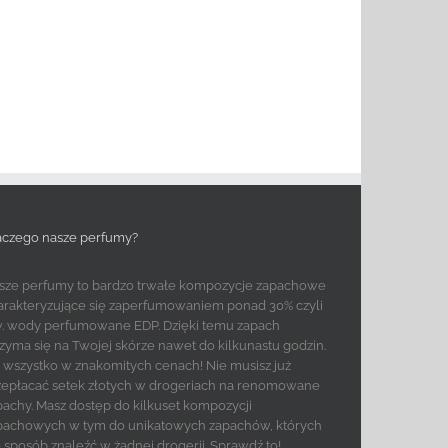
aczego nasze perfumy?
sze perfumy to bardzo trwałe kompozycje zapachowe
arakteryzujące się zaperfumowaniem ponad 30% czyli
w. wody perfumowane EDP. Dzięki temu zapach
rzyma się na Twojej skórze nawet do kilkunastu godzin.
to wszystko w znakomitych cenach! Nie musisz już
zepłacać setek złotych w drogeriach na renomowane
pachy. Masz dostęp do kilkuset kompozycji
pachowych w tym do unikatowych zapachów, których
e sposób znaleźć w żadnej drogerii. Sprawdź to!