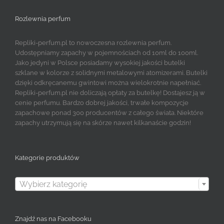
Rozlewnia perfum
Repliki-perfum.pl to nowoczesna rozlewnia perfum.
Udostępniamy zapachy w pojemnościach od 10ml do 100ml.
Jako jedyni w Polsce posiadamy wysokiej jakości butelki
szklane w kolorze z solidnymi metalowymi atomizerami. Butelki
dzięki odkręcanemu gwintowi można wielokrotnie napełniać.
Repliki-perfum.pl nie doliczają opłaty za butelkę! Dostajesz ją w
cenie perfumu. Bardzo dobrej jakości, trwałe kompozycje
zapachowe ponad 300 producentów z całego świata. Niektóre
zapachy utrzymują się na skórze nawet kilkanaście godzin!
Kategorie produktów

Wybierz kategorię
Znajdź nas na Facebooku