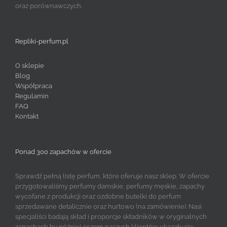
oraz porównawczych.
Repliki-perfum.pl
O sklepie
Blog
Współpraca
Regulamin
FAQ
Kontakt
Ponad 300 zapachów w ofercie
Sprawdź pełną listę perfum, które oferuje nasz sklep. W ofercie
przygotowaliśmy perfumy damskie, perfumy męskie, zapachy
wycofane z produkcji oraz ozdobne butelki do perfum
sprzedawane detalicznie oraz hurtowo (na zamówienie). Nasi
specjaliści badają skład i proporcje składników w oryginalnych
zapachach by później oczom naszych klientów ukazały się